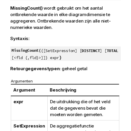
MissingCount()
wordt gebruikt om het aantal
ontbrekende waarde in elke diagramdimensie te
aggregeren. Ontbrekende waarden zijn alle niet-
numerieke waarden.
Syntaxis:
MissingCount(
{[SetExpression] [
DISTINCT
] [
TOTAL
)
[<fld {,fld}>]]} expr
Retourgegevenstypen:
geheel getal
Argumenten
Argument
Beschrijving
expr
De uitdrukking die of het veld
dat de gegevens bevat die
moeten worden gemeten.
SetExpression
De aggregatiefunctie