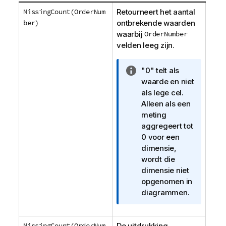
MissingCount(OrderNum
Retourneert het aantal
ber)
ontbrekende waarden
waarbij
OrderNumber
velden leeg zijn.
I
"0" telt als
n
waarde en niet
f
als lege cel.
o
Alleen als een
r
meting
m
aggregeert tot
a
0 voor een
t
dimensie,
i
wordt die
e
dimensie niet
opgenomen in
diagrammen.
MissingCount(OrderNum
De uitdrukking