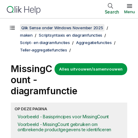
Search
Menu
Qlik Sense onder Windows November 2025
maken
Scriptsyntaxis en diagramfuncties
Script- en diagramfuncties
Aggregatiefuncties
Teller-aggregatiefuncties
MissingC
Alles uitvouwen/samenvouwen
ount
-
diagramfunctie
OP DEZE PAGINA
Voorbeeld - Basisprincipes voor MissingCount
Voorbeeld - MissingCount gebruiken om
ontbrekende productgegevens te identificeren