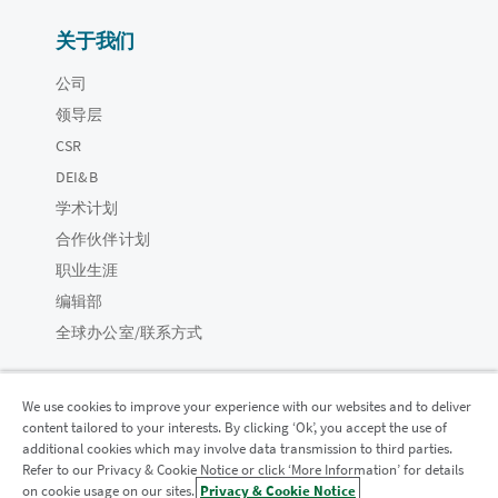
关于我们
公司
领导层
CSR
DEI&B
学术计划
合作伙伴计划
职业生涯
编辑部
全球办公室/联系方式
We use cookies to improve your experience with our websites and to deliver
content tailored to your interests. By clicking ‘Ok’, you accept the use of
Qlik 社区
additional cookies which may involve data transmission to third parties.
Refer to our Privacy & Cookie Notice or click ‘More Information’ for details
on cookie usage on our sites.
Privacy & Cookie Notice