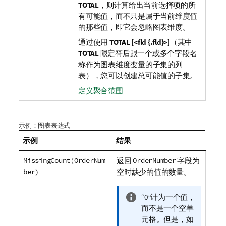
TOTAL
，则计算给出当前选择项的所
有可能值，而不只是属于当前维度值
的那些值，即它会忽略图表维度。
通过使用
TOTAL [<fld {.fld}>]
（其中
TOTAL
限定符后跟一个或多个字段名
称作为图表维度变量的子集的列
表），您可以创建总可能值的子集。
定义聚合范围
示例：图表表达式
示例
结果
MissingCount(OrderNum
返回
OrderNumber
字段为
ber)
空时缺少的值的数量。
信
“0”计为一个值，
息
而不是一个空单
注
元格。但是，如