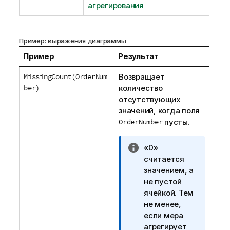
агрегирования
Пример: выражения диаграммы
Пример
Результат
MissingCount(OrderNum
Возвращает
ber)
количество
отсутствующих
значений, когда поля
OrderNumber
пусты.
П
«0»
р
считается
и
значением, а
м
не пустой
е
ячейкой. Тем
ч
не менее,
а
если мера
н
агрегирует