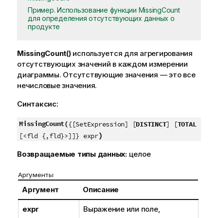
Пример. Использование функции MissingCount
для определения отсутствующих данных о
продукте
MissingCount()
используется для агрегирования
отсутствующих значений в каждом измерении
диаграммы. Отсутствующие значения — это все
нечисловые значения.
Синтаксис:
MissingCount(
{[SetExpression] [
DISTINCT
] [
TOTAL
)
[<fld {,fld}>]]} expr
Возвращаемые типы данных:
целое
Аргументы
Аргумент
Описание
expr
Выражение или поле,