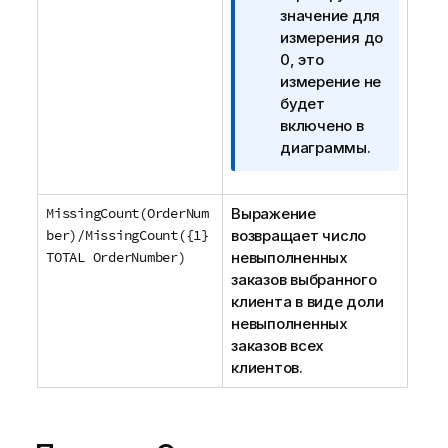
и
значение для
е
измерения до
к
0, это
и
измерение не
н
будет
ф
включено в
о
диаграммы.
р
м
MissingCount(OrderNum
Выражение
а
ber)/MissingCount({1}
возвращает число
ц
TOTAL OrderNumber)
невыполненных
и
заказов выбранного
и
клиента в виде доли
невыполненных
заказов всех
клиентов.