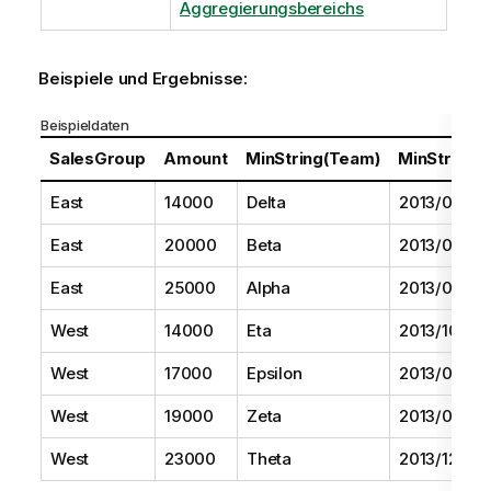
Aggregierungsbereichs
Beispiele und Ergebnisse:
Beispieldaten
SalesGroup
Amount
MinString(Team)
MinString(D
East
14000
Delta
2013/08/01
East
20000
Beta
2013/05/01
East
25000
Alpha
2013/07/01
West
14000
Eta
2013/10/01
West
17000
Epsilon
2013/09/01
West
19000
Zeta
2013/06/01
West
23000
Theta
2013/12/01