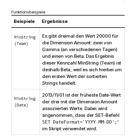
Funktionsbeispiele
Beispiele
Ergebnisse
Es gibt dreimal den Wert 20000 für
MinString
die Dimension
Amount
: zwei von
(Team)
Gamma
(an verschiedenen Tagen)
und einen von
Beta
. Das Ergebnis
dieser Kennzahl
MinString (Team)
ist
deshalb
Beta
, weil es sich hierbei um
den ersten Wert der sortierten
Strings handelt.
2013/11/01 ist der früheste
Date
-Wert
MinString
der drei mit der Dimension
Amount
(Date)
assoziierten Werte. Dabei wird
angenommen, dass der
SET
-Befehl
'
SET DateFormat='YYYY-MM-DD';
im Skript verwendet wird.