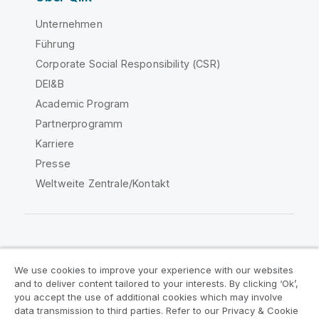
Unternehmen
Führung
Corporate Social Responsibility (CSR)
DEI&B
Academic Program
Partnerprogramm
Karriere
Presse
Weltweite Zentrale/Kontakt
Qlik Community
We use cookies to improve your experience with our websites
and to deliver content tailored to your interests. By clicking ‘Ok’,
Rechtliche Vereinbarungen
you accept the use of additional cookies which may involve
data transmission to third parties. Refer to our Privacy & Cookie
Produktbedingungen
Legal Policies