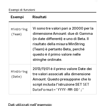
Esempi di funzioni
Esempi
Risultati
Vi sono tre valori pari a 20000 per la
MinString
dimensione
Amount
: due di
Gamma
(Team)
(in date differenti) e uno di
Beta
. Il
risultato della misura
MinString
(Team)
è pertanto
Beta
, perché
questo è il primo valore nelle
stringhe ordinate.
2013/11/01 è il primo valore
Date
dei
MinString
tre valori associati alla dimensione
(Date)
Amount
. Questo presuppone che lo
script includa l'istruzione
SET
SET
'
DateFormat='YYYY-MM-DD';
Dati utilizzati nell'esempio: