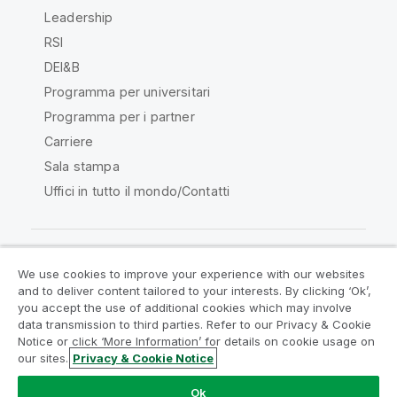
Leadership
RSI
DEI&B
Programma per universitari
Programma per i partner
Carriere
Sala stampa
Uffici in tutto il mondo/Contatti
We use cookies to improve your experience with our websites
Qlik Community
and to deliver content tailored to your interests. By clicking ‘Ok’,
you accept the use of additional cookies which may involve
data transmission to third parties. Refer to our Privacy & Cookie
Contratti
Termini del prodotto
Notice or click ‘More Information’ for details on cookie usage on
Legal Policies
Note Legali
our sites.
Privacy & Cookie Notice
Termini di utilizzo
Marchi
Do Not Share My Info
Ok