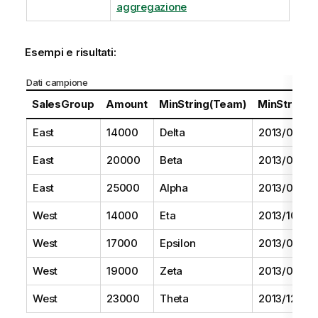
aggregazione
Esempi e risultati:
Dati campione
SalesGroup
Amount
MinString(Team)
MinString(D
East
14000
Delta
2013/08/01
East
20000
Beta
2013/05/01
East
25000
Alpha
2013/07/01
West
14000
Eta
2013/10/01
West
17000
Epsilon
2013/09/01
West
19000
Zeta
2013/06/01
West
23000
Theta
2013/12/01