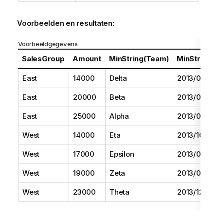
Voorbeelden en resultaten:
Voorbeeldgegevens
SalesGroup
Amount
MinString(Team)
MinString(D
East
14000
Delta
2013/08/01
East
20000
Beta
2013/05/01
East
25000
Alpha
2013/07/01
West
14000
Eta
2013/10/01
West
17000
Epsilon
2013/09/01
West
19000
Zeta
2013/06/01
West
23000
Theta
2013/12/01