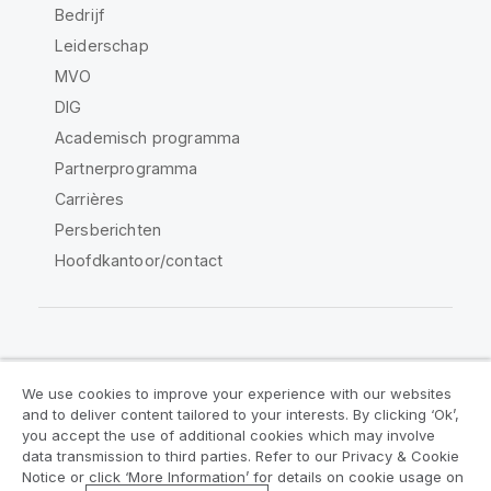
Bedrijf
Leiderschap
MVO
DIG
Academisch programma
Partnerprogramma
Carrières
Persberichten
Hoofdkantoor/contact
Qlik Community
We use cookies to improve your experience with our websites
and to deliver content tailored to your interests. By clicking ‘Ok’,
Juridische overeenkomsten
you accept the use of additional cookies which may involve
data transmission to third parties. Refer to our Privacy & Cookie
Productvoorwaarden
Legal Policies
Notice or click ‘More Information’ for details on cookie usage on