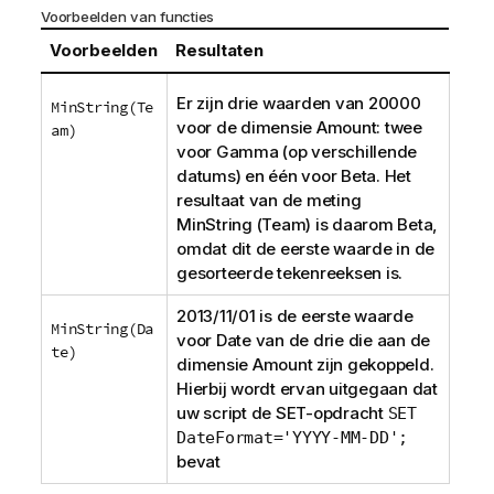
Voorbeelden van functies
Voorbeelden
Resultaten
Er zijn drie waarden van 20000
MinString(Te
voor de dimensie
Amount
: twee
am)
voor
Gamma
(op verschillende
datums) en één voor
Beta
. Het
resultaat van de meting
MinString (Team)
is daarom
Beta
,
omdat dit de eerste waarde in de
gesorteerde tekenreeksen is.
2013/11/01 is de eerste waarde
MinString(Da
voor
Date
van de drie die aan de
te)
dimensie
Amount
zijn gekoppeld.
Hierbij wordt ervan uitgegaan dat
uw script de
SET
-opdracht
SET
DateFormat='YYYY-MM-DD';
bevat