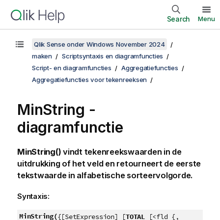
Search
Menu
Qlik Sense onder Windows November 2024
maken
Scriptsyntaxis en diagramfuncties
Script- en diagramfuncties
Aggregatiefuncties
Aggregatiefuncties voor tekenreeksen
MinString
-
diagramfunctie
MinString()
vindt tekenreekswaarden in de
uitdrukking of het veld en retourneert de eerste
tekstwaarde in alfabetische sorteervolgorde.
Syntaxis:
MinString(
{[SetExpression] [
TOTAL
[<fld {,