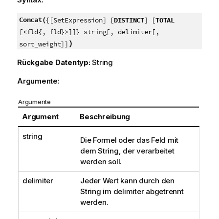
Concat(
{[SetExpression] [
DISTINCT
] [
TOTAL
[<fld{, fld}>]]} string[, delimiter[,
)
sort_weight]]
Rückgabe Datentyp:
String
Argumente:
Argumente
Argument
Beschreibung
string
Die Formel oder das Feld mit
dem String, der verarbeitet
werden soll.
delimiter
Jeder Wert kann durch den
String im
delimiter
abgetrennt
werden.