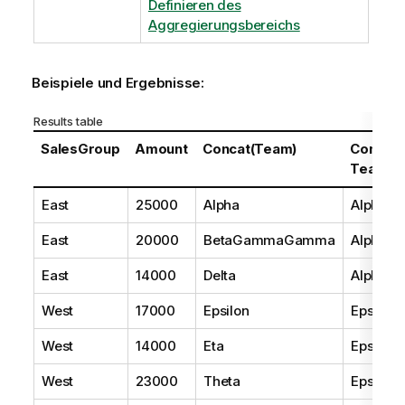
Definieren des
Aggregierungsbereichs
Beispiele und Ergebnisse:
Results table
SalesGroup
Amount
Concat(Team)
Concat
Team)
East
25000
Alpha
AlphaB
East
20000
BetaGammaGamma
AlphaB
East
14000
Delta
AlphaB
West
17000
Epsilon
Epsilon
West
14000
Eta
Epsilon
West
23000
Theta
Epsilon