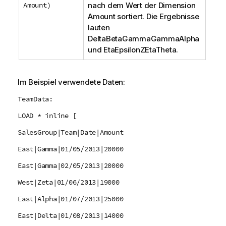
Amount)
nach dem Wert der Dimension
Amount
sortiert. Die Ergebnisse
lauten
DeltaBetaGammaGammaAlpha
und
EtaEpsilonZEtaTheta
.
Im Beispiel verwendete Daten:
TeamData:
LOAD * inline [
SalesGroup|Team|Date|Amount
East|Gamma|01/05/2013|20000
East|Gamma|02/05/2013|20000
West|Zeta|01/06/2013|19000
East|Alpha|01/07/2013|25000
East|Delta|01/08/2013|14000