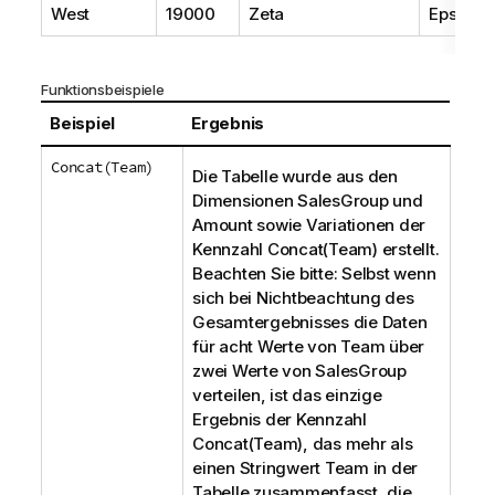
West
19000
Zeta
Epsilon
Funktionsbeispiele
Beispiel
Ergebnis
Concat(Team)
Die Tabelle wurde aus den
Dimensionen
SalesGroup
und
Amount
sowie Variationen der
Kennzahl
Concat(Team)
erstellt.
Beachten Sie bitte: Selbst wenn
sich bei Nichtbeachtung des
Gesamtergebnisses die Daten
für acht Werte von
Team
über
zwei Werte von
SalesGroup
verteilen, ist das einzige
Ergebnis der Kennzahl
Concat(Team)
, das mehr als
einen Stringwert
Team
in der
Tabelle zusammenfasst, die