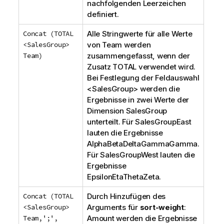
nachfolgenden Leerzeichen
definiert.
Concat (TOTAL
Alle Stringwerte für alle Werte
<SalesGroup>
von
Team
werden
Team)
zusammengefasst, wenn der
Zusatz
TOTAL
verwendet wird.
Bei Festlegung der Feldauswahl
<
SalesGroup
> werden die
Ergebnisse in zwei Werte der
Dimension
SalesGroup
unterteilt. Für
SalesGroup
East
lauten die Ergebnisse
AlphaBetaDeltaGammaGamma
.
Für
SalesGroup
West
lauten die
Ergebnisse
EpsilonEtaThetaZeta
.
Concat (TOTAL
Durch Hinzufügen des
<SalesGroup>
Arguments für
sort-weight
:
Team,';',
Amount
werden die Ergebnisse