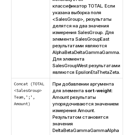
классификатор
TOTAL
. Если
указана выборка поля
<
SalesGroup
>, результаты
делятся на два значения
измерения
SalesGroup
. Для
элемента
SalesGroup
East
результатами являются
AlphaBetaDeltaGammaGamma
.
Для элемента
SalesGroup
West
результатами
являются
EpsilonEtaThetaZeta
.
Concat (TOTAL
При добавлении аргумента
<SalesGroup>
для элемента
sort-weight
:
Team,';',
Amount
результаты
Amount)
упорядочиваются значением
измерения
Amount
.
Результатом становятся
значения
DeltaBetaGammaGammaAlpha