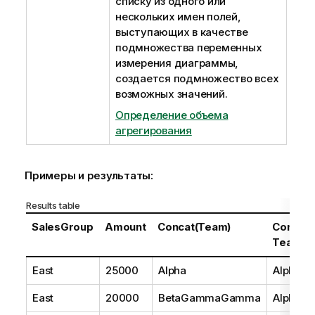
списку из одного или
нескольких имен полей,
выступающих в качестве
подмножества переменных
измерения диаграммы,
создается подмножество всех
возможных значений.
Определение объема
агрегирования
Примеры и результаты:
Results table
SalesGroup
Amount
Concat(Team)
Concat
Team)
East
25000
Alpha
AlphaB
East
20000
BetaGammaGamma
AlphaB