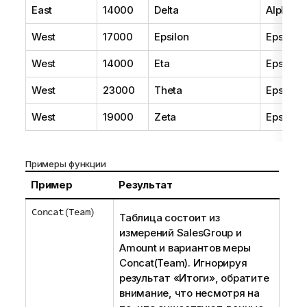
East
14000
Delta
AlphaB
West
17000
Epsilon
Epsilon
West
14000
Eta
Epsilon
West
23000
Theta
Epsilon
West
19000
Zeta
Epsilon
Примеры функции
Пример
Результат
Concat(Team)
Таблица состоит из
измерений
SalesGroup
и
Amount
и вариантов меры
Concat(Team)
. Игнорируя
результат «Итоги», обратите
внимание, что несмотря на