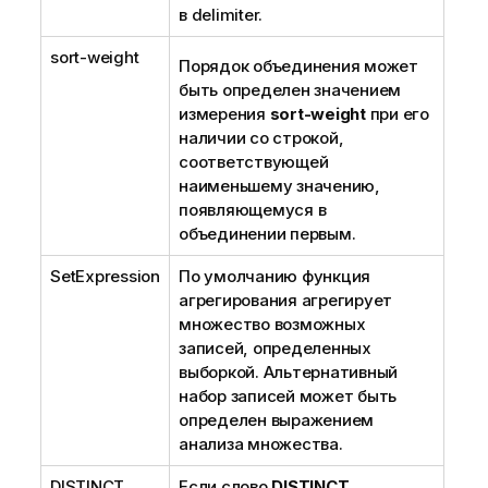
в
delimiter
.
sort-weight
Порядок объединения может
быть определен значением
измерения
sort-weight
при его
наличии со строкой,
соответствующей
наименьшему значению,
появляющемуся в
объединении первым.
SetExpression
По умолчанию функция
агрегирования агрегирует
множество возможных
записей, определенных
выборкой. Альтернативный
набор записей может быть
определен выражением
анализа множества.
DISTINCT
Если слово
DISTINCT