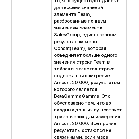
то, что существуют данные
для восьми значений
элемента
Team
,
разбросанные по двум
значениям элемента
SalesGroup
, единственным
результатом меры
Concat(Team)
, которая
объединяет больше одного
значения строки
Team
в
таблице, является строка,
содержащая измерение
Amount
20 000, результатом
которого является
BetaGammaGamma
. Это
обусловлено тем, что во
входных данных существует
три значения для измерения
Amount
20 000. Все прочие
результаты остаются не
связанными, если мера