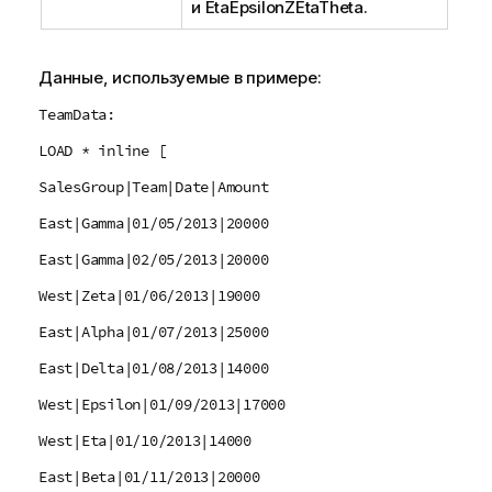
и
EtaEpsilonZEtaTheta
.
Данные, используемые в примере:
TeamData:
LOAD * inline [
SalesGroup|Team|Date|Amount
East|Gamma|01/05/2013|20000
East|Gamma|02/05/2013|20000
West|Zeta|01/06/2013|19000
East|Alpha|01/07/2013|25000
East|Delta|01/08/2013|14000
West|Epsilon|01/09/2013|17000
West|Eta|01/10/2013|14000
East|Beta|01/11/2013|20000