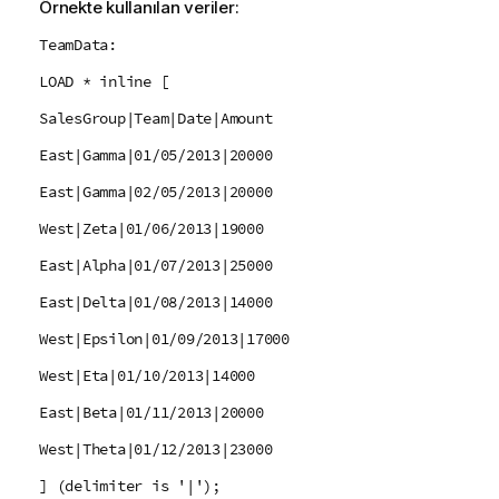
Örnekte kullanılan veriler:
TeamData:
LOAD * inline [
SalesGroup|Team|Date|Amount
East|Gamma|01/05/2013|20000
East|Gamma|02/05/2013|20000
West|Zeta|01/06/2013|19000
East|Alpha|01/07/2013|25000
East|Delta|01/08/2013|14000
West|Epsilon|01/09/2013|17000
West|Eta|01/10/2013|14000
East|Beta|01/11/2013|20000
West|Theta|01/12/2013|23000
] (delimiter is '|');