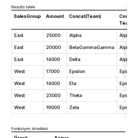
Results table
SalesGroup
Amount
Concat(Team)
Concat
Team)
East
25000
Alpha
AlphaB
East
20000
BetaGammaGamma
AlphaB
East
14000
Delta
AlphaB
West
17000
Epsilon
Epsilon
West
14000
Eta
Epsilon
West
23000
Theta
Epsilon
West
19000
Zeta
Epsilon
Fonksiyon örnekleri
Örnek
Sonuç