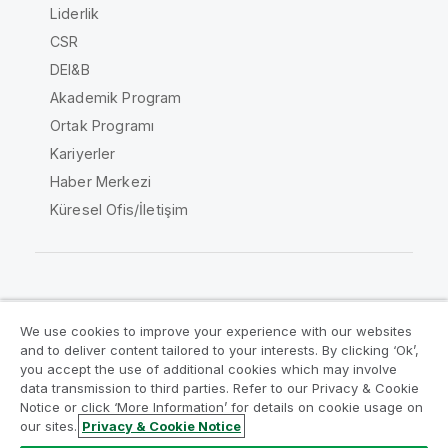
Liderlik
CSR
DEI&B
Akademik Program
Ortak Programı
Kariyerler
Haber Merkezi
Küresel Ofis/İletişim
Qlik Topluluğu
We use cookies to improve your experience with our websites
and to deliver content tailored to your interests. By clicking ‘Ok’,
Yasal sözleşmeler
Ürün Koşulları
you accept the use of additional cookies which may involve
data transmission to third parties. Refer to our Privacy & Cookie
Legal Policies
Legal Policies
Notice or click ‘More Information’ for details on cookie usage on
Kullanım koşulları
Ticari markalar
our sites.
Privacy & Cookie Notice