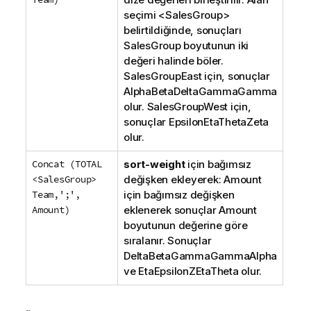
seçimi <
SalesGroup>
belirtildiğinde, sonuçları
SalesGroup
boyutunun iki
değeri halinde böler.
SalesGroup
East
için, sonuçlar
AlphaBetaDeltaGammaGamma
olur.
SalesGroup
West
için,
sonuçlar
EpsilonEtaThetaZeta
olur.
Concat (TOTAL
sort-weight
için bağımsız
<SalesGroup>
değişken ekleyerek:
Amount
Team,';',
için bağımsız değişken
Amount)
eklenerek sonuçlar
Amount
boyutunun değerine göre
sıralanır. Sonuçlar
DeltaBetaGammaGammaAlpha
ve
EtaEpsilonZEtaTheta
olur.