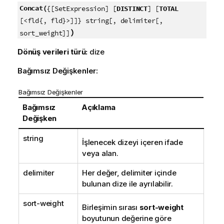
Concat(
{[SetExpression] [
DISTINCT
] [
TOTAL
[<fld{, fld}>]]} string[, delimiter[,
)
sort_weight]]
Dönüş verileri türü:
dize
Bağımsız Değişkenler:
Bağımsız Değişkenler
Bağımsız
Açıklama
Değişken
string
İşlenecek dizeyi içeren ifade
veya alan.
delimiter
Her değer,
delimiter
içinde
bulunan dize ile ayrılabilir.
sort-weight
Birleşimin sırası
sort-weight
boyutunun değerine göre