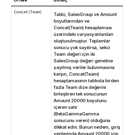
Concat(Team)
Tablo,
SalesGroup
ve
Amount
boyutlarından ve
Concat(Team)
hesaplaması
üzerindeki varyasyonlardan
oluşturulmuştur. Toplamlar
sonucu yok sayılırsa, sekiz
Team
değeri için iki
SalesGroup
değeri geneline
yayılmış veriler bulunmasına
karşın,
Concat(Team)
hesaplamasının tabloda birden
fazla
Team
dize değerini
birleştiren tek sonucunun
Amount
20000 boyutunu
içeren satır
(
BetaGammaGamma
sonucunu veren) olduğuna
dikkat edin. Bunun nedeni, giriş
verilerinde
Amount
20000 için