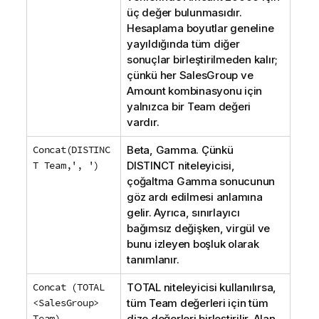
üç değer bulunmasıdır.
Hesaplama boyutlar geneline
yayıldığında tüm diğer
sonuçlar birleştirilmeden kalır;
çünkü her
SalesGroup
ve
Amount
kombinasyonu için
yalnızca bir
Team
değeri
vardır.
Concat(DISTINC
Beta, Gamma
. Çünkü
T Team,', ')
DISTINCT
niteleyicisi,
çoğaltma
Gamma
sonucunun
göz ardı edilmesi anlamına
gelir. Ayrıca, sınırlayıcı
bağımsız değişken, virgül ve
bunu izleyen boşluk olarak
tanımlanır.
Concat (TOTAL
TOTAL
niteleyicisi kullanılırsa,
<SalesGroup>
tüm
Team
değerleri için tüm
Team)
dize değerleri birleştirilir. Alan