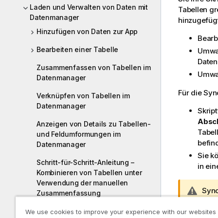
Laden und Verwalten von Daten mit
Tabellen gr
Datenmanager
hinzugefügt
Hinzufügen von Daten zur App
Bearb
Bearbeiten einer Tabelle
Umwan
Daten
Zusammenfassen von Tabellen im
Umwan
Datenmanager
Für die Syn
Verknüpfen von Tabellen im
Datenmanager
Skrip
Absch
Anzeigen von Details zu Tabellen-
Tabel
und Feldumformungen im
befin
Datenmanager
Sie k
Schritt-für-Schritt-Anleitung –
in ein
Kombinieren von Tabellen unter
Verwendung der manuellen
W
Sync
Zusammenfassung
a
Anwe
r
We use cookies to improve your experience with our websites
Synchronisieren von