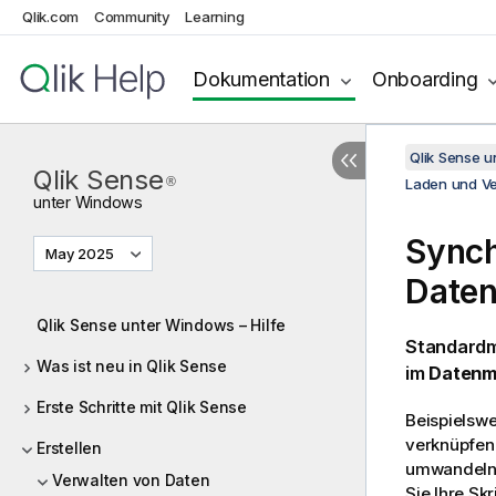
Qlik.com
Community
Learning
Dokumentation
Onboarding
Qlik Sense 
Qlik Sense
®
Laden und Ve
unter
Windows
Synch
May 2025
Date
Qlik Sense unter Windows – Hilfe
Standardmä
Was ist neu in Qlik Sense
im
Datenm
Erste Schritte mit Qlik Sense
Beispielswe
verknüpfen 
Erstellen
umwandeln.
Verwalten von Daten
Sie Ihre Sk