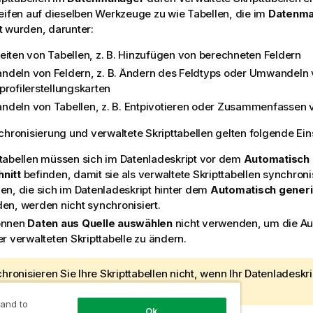
eifen auf dieselben Werkzeuge zu wie Tabellen, die im
Datenma
 wurden, darunter:
eiten von Tabellen, z. B. Hinzufügen von berechneten Feldern
deln von Feldern, z. B. Ändern des Feldtyps oder Umwandeln 
profilerstellungskarten
deln von Tabellen, z. B. Entpivotieren oder Zusammenfassen 
chronisierung und verwaltete Skripttabellen gelten folgende E
ttabellen müssen sich im Datenladeskript vor dem
Automatisch 
nitt
befinden, damit sie als verwaltete Skripttabellen synchroni
len, die sich im Datenladeskript hinter dem
Automatisch generi
den, werden nicht synchronisiert.
önnen
Daten aus Quelle auswählen
nicht verwenden, um die Au
er verwalteten Skripttabelle zu ändern.
hronisieren Sie Ihre Skripttabellen nicht, wenn Ihr Datenladeskr
isung oder dynamische Felder enthält.
 and to
Ok