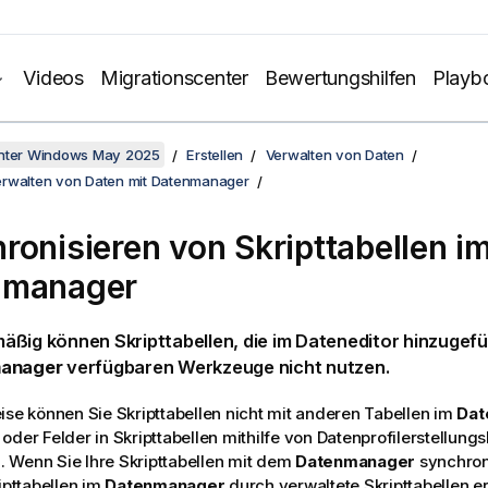
Videos
Migrationscenter
Bewertungshilfen
Playb
unter Windows May 2025
Erstellen
Verwalten von Daten
rwalten von Daten mit Datenmanager
ronisieren von Skripttabellen i
nmanager
ßig können Skripttabellen, die im Dateneditor hinzugefü
anager
verfügbaren Werkzeuge nicht nutzen.
ise können Sie Skripttabellen nicht mit anderen Tabellen im
Dat
oder Felder in Skripttabellen mithilfe von Datenprofilerstellung
 Wenn Sie Ihre Skripttabellen mit dem
Datenmanager
synchron
ripttabellen im
Datenmanager
durch verwaltete Skripttabellen e