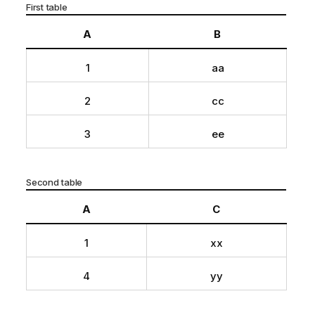
First table
A
B
1
aa
2
cc
3
ee
Second table
A
C
1
xx
4
yy