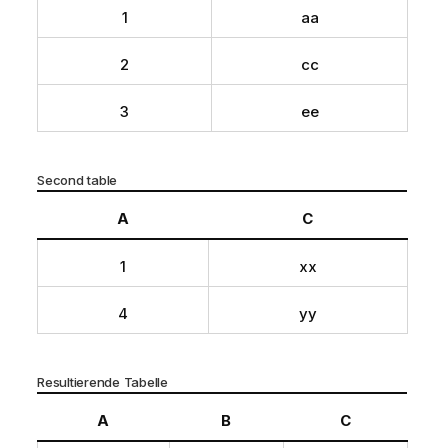
1
aa
2
cc
3
ee
Second table
A
C
1
xx
4
yy
Resultierende Tabelle
A
B
C