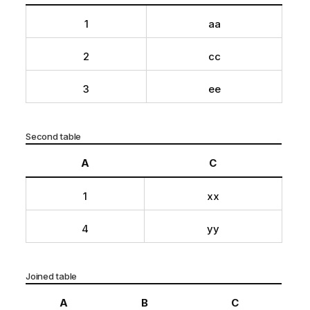
1
aa
2
cc
3
ee
Second table
A
C
1
xx
4
yy
Joined table
A
B
C