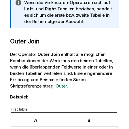
I
Wenn die Verknüpfen-Operatoren sich auf
n
Left
- und
Right
-Tabellen beziehen, handelt
f
es sich um die erste bzw. zweite Tabelle in
o
der Reihenfolge der Auswahl.
r
m
Outer Join
a
t
i
Der Operator
Outer Join
enthält alle möglichen
o
Kombinationen der Werte aus den beiden Tabellen,
n
wenn die überlappenden Feldwerte in einer oder in
s
beiden Tabellen vertreten sind.
Eine eingehendere
h
Erklärung und Beispiele finden Sie im
i
Skriptreferenzeintrag:
Outer
.
n
Beispiel:
w
e
First table
i
s
A
B