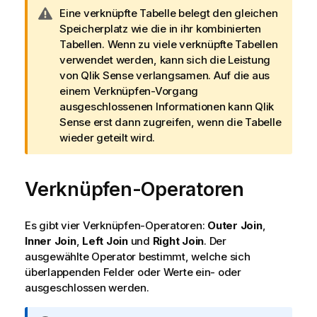
W
Eine verknüpfte Tabelle belegt den gleichen
a
Speicherplatz wie die in ihr kombinierten
r
Tabellen. Wenn zu viele verknüpfte Tabellen
n
verwendet werden, kann sich die Leistung
h
von
Qlik Sense
verlangsamen. Auf die aus
i
einem Verknüpfen-Vorgang
n
ausgeschlossenen Informationen kann
Qlik
w
Sense
erst dann zugreifen, wenn die Tabelle
e
wieder geteilt wird.
i
s
Verknüpfen-Operatoren
Es gibt vier Verknüpfen-Operatoren:
Outer Join
,
Inner Join
,
Left Join
und
Right Join
. Der
ausgewählte Operator bestimmt, welche sich
überlappenden Felder oder Werte ein- oder
ausgeschlossen werden.