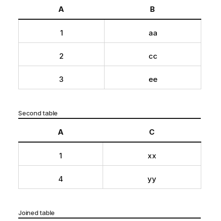
A
B
1
aa
2
cc
3
ee
Second table
A
C
1
xx
4
yy
Joined table