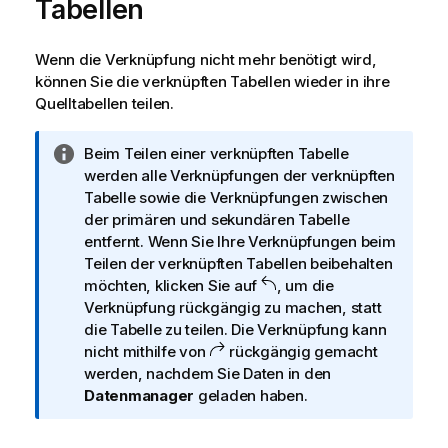
Tabellen
Wenn die Verknüpfung nicht mehr benötigt wird,
können Sie die verknüpften Tabellen wieder in ihre
Quelltabellen teilen.
I
Beim Teilen einer verknüpften Tabelle
n
werden alle Verknüpfungen der verknüpften
f
Tabelle sowie die Verknüpfungen zwischen
o
der primären und sekundären Tabelle
r
entfernt. Wenn Sie Ihre Verknüpfungen beim
m
Teilen der verknüpften Tabellen beibehalten
a
möchten, klicken Sie auf
, um die
t
Verknüpfung rückgängig zu machen, statt
i
die Tabelle zu teilen. Die Verknüpfung kann
o
nicht mithilfe von
rückgängig gemacht
n
werden, nachdem Sie Daten in den
s
Datenmanager
geladen haben.
h
i