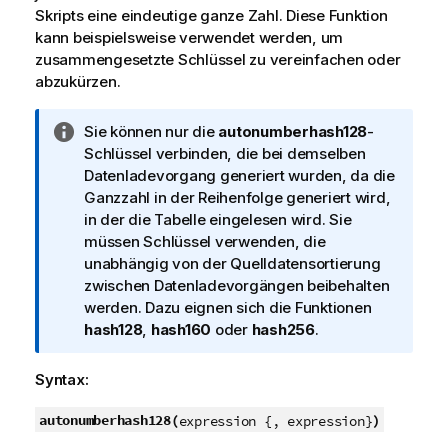
Skripts eine eindeutige ganze Zahl. Diese Funktion
kann beispielsweise verwendet werden, um
zusammengesetzte Schlüssel zu vereinfachen oder
abzukürzen.
I
Sie können nur die
autonumberhash128
-
n
Schlüssel verbinden, die bei demselben
f
Datenladevorgang generiert wurden, da die
o
Ganzzahl in der Reihenfolge generiert wird,
r
in der die Tabelle eingelesen wird. Sie
m
müssen Schlüssel verwenden, die
a
unabhängig von der Quelldatensortierung
t
zwischen Datenladevorgängen beibehalten
i
werden. Dazu eignen sich die Funktionen
o
hash128
,
hash160
oder
hash256
.
n
s
Syntax:
h
i
autonumberhash128(
)
expression {, expression}
n