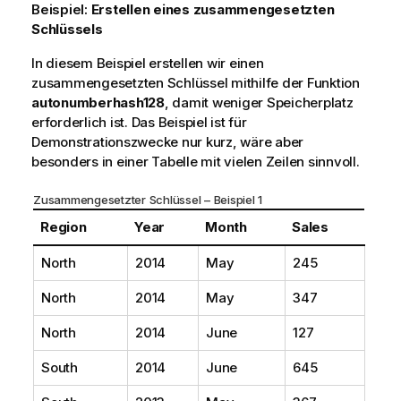
Beispiel:
Erstellen eines zusammengesetzten
w
Schlüssels
e
i
In diesem Beispiel erstellen wir einen
s
zusammengesetzten Schlüssel mithilfe der Funktion
autonumberhash128
, damit weniger Speicherplatz
erforderlich ist. Das Beispiel ist für
Demonstrationszwecke nur kurz, wäre aber
besonders in einer Tabelle mit vielen Zeilen sinnvoll.
Zusammengesetzter Schlüssel – Beispiel 1
Region
Year
Month
Sales
North
2014
May
245
North
2014
May
347
North
2014
June
127
South
2014
June
645