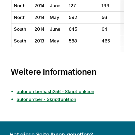
North
2014
June
127
199
North
2014
May
592
56
South
2014
June
645
64
South
2013
May
588
465
Weitere Informationen
autonumberhash256 - Skriptfunktion
autonumber - Skriptfunktion
Hat diese Seite Ihnen geholfen?