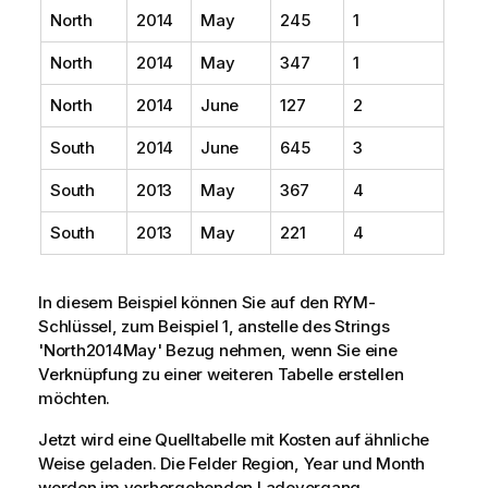
North
2014
May
245
1
North
2014
May
347
1
North
2014
June
127
2
South
2014
June
645
3
South
2013
May
367
4
South
2013
May
221
4
In diesem Beispiel können Sie auf den RYM-
Schlüssel, zum Beispiel 1, anstelle des Strings
'North2014May' Bezug nehmen, wenn Sie eine
Verknüpfung zu einer weiteren Tabelle erstellen
möchten.
Jetzt wird eine Quelltabelle mit Kosten auf ähnliche
Weise geladen. Die Felder
Region
,
Year
und
Month
werden im vorhergehenden Ladevorgang