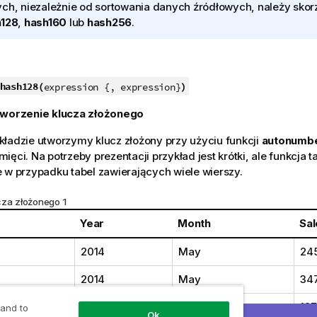
ch, niezależnie od sortowania danych źródłowych, należy skorz
h128
,
hash160
lub
hash256
.
hash128(
)
expression {, expression}
worzenie klucza złożonego
ładzie utworzymy klucz złożony przy użyciu funkcji
autonumb
ięci. Na potrzeby prezentacji przykład jest krótki, ale funkcja 
 w przypadku tabel zawierających wiele wierszy.
cza złożonego 1
Year
Month
Sal
2014
May
24
2014
May
34
2014
June
127
 and to
Ok