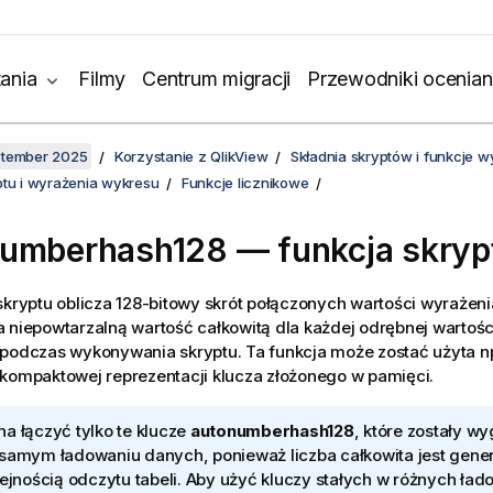
ania
Filmy
Centrum migracji
Przewodniki ocenian
ptember 2025
Korzystanie z QlikView
Składnia skryptów i funkcje 
ptu i wyrażenia wykresu
Funkcje licznikowe
umberhash128 — funkcja skryp
skryptu oblicza 128-bitowy skrót połączonych wartości wyrażen
 niepowtarzalną wartość całkowitą dla każdej odrębnej wartośc
podczas wykonywania skryptu. Ta funkcja może zostać użyta np
kompaktowej reprezentacji klucza złożonego w pamięci.
a łączyć tylko te klucze
autonumberhash128
, które zostały 
samym ładowaniu danych, ponieważ liczba całkowita jest gen
lejnością odczytu tabeli. Aby użyć kluczy stałych w różnych ła