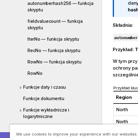
o
dany
autonumberhash256 — funkcja
r
has
skryptu
m
fieldvaluecount — funkcja
a
Składnia:
skryptu
c
j
autonumber
IterNo — funkcja skryptu
a
Przykład:
T
RecNo — funkcja skryptu
W tym przyk
RowNo — funkcja skryptu
ochrony pam
RowNo
szczególnie
Funkcje daty i czasu
Przykład klu
Region
Funkcje dokumentu
North
Funkcje wykładnicze i
logarytmiczne
North
Funkcje pól
North
We use cookies to improve your experience with our websites