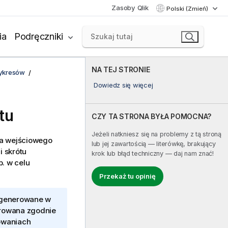
Zasoby Qlik
Polski (Zmień)
ia
Podręczniki
NA TEJ STRONIE
wykresów
Dowiedz się więcej
tu
CZY TA STRONA BYŁA POMOCNA?
Jeżeli natkniesz się na problemy z tą stroną
ia wejściowego
lub jej zawartością — literówkę, brakujący
i skrótu
krok lub błąd techniczny — daj nam znać!
. w celu
Przekaż tu opinię
wygenerowane w
erowana zgodnie
dowaniach