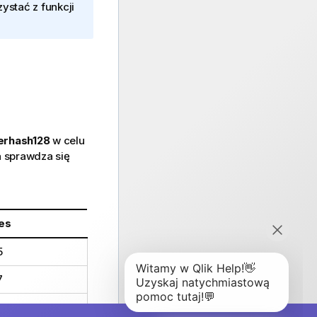
ystać z funkcji
erhash128
w celu
ta sprawdza się
es
5
7