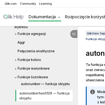
Qlik.com
Community
Learning
Wyrażenia wykresu
Operatory
Dokumentacja
Rozpoczęcie korzyst
Funkcje skryptu i wyrażenia
wykresu
QlikView Se
Funkcje agregacji
Funkcje skry
Aggr
Połączenia analityczne
auton
Funkcje koloru
Ta funkcja 
Funkcje warunkowe
oraz zwraca
napotkanej 
Funkcje licznikowe
utworzenia 
autonumber — funkcja skryptu
I
Możn
autonumberhash128 — funkcja
n
tym 
skryptu
f
z ko