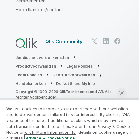
Persberichten
Hoofdkantoor/contact
Qlik Community
Juridische overeenkomsten
Productvoorwaarden
Legal Policies
Legal Policies
Gebruiksvoorwaarden
Handelsmerken
Do Not Share My Info
Copyright © 1993-2026 QlikTech International AB. Alle
rechten voorbehouden.
We use cookies to improve your experience with our websites
and to deliver content tailored to your interests. By clicking ‘Ok’,
Neem deel aan het Analytics
you accept the use of additional cookies which may involve
data transmission to third parties. Refer to our Privacy & Cookie
Modernization Program
Notice or click ‘More Information’ for details on cookie usage on
our sites.
Privacy & Cookie Notice