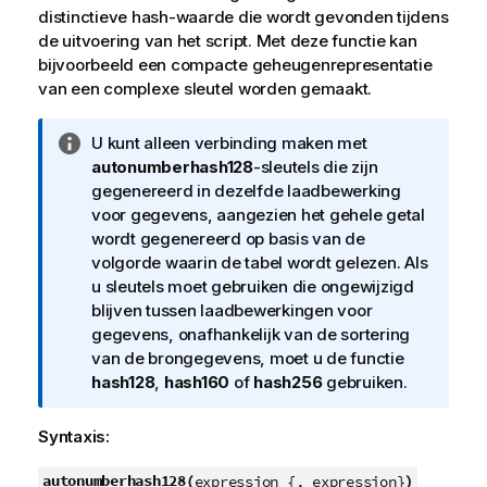
distinctieve hash-waarde die wordt gevonden tijdens
de uitvoering van het script. Met deze functie kan
bijvoorbeeld een compacte geheugenrepresentatie
van een complexe sleutel worden gemaakt.
I
U kunt alleen verbinding maken met
n
autonumberhash128
-sleutels die zijn
f
gegenereerd in dezelfde laadbewerking
o
voor gegevens, aangezien het gehele getal
r
wordt gegenereerd op basis van de
m
volgorde waarin de tabel wordt gelezen. Als
a
u sleutels moet gebruiken die ongewijzigd
t
blijven tussen laadbewerkingen voor
i
gegevens, onafhankelijk van de sortering
e
van de brongegevens, moet u de functie
hash128
,
hash160
of
hash256
gebruiken.
Syntaxis:
autonumberhash128(
)
expression {, expression}