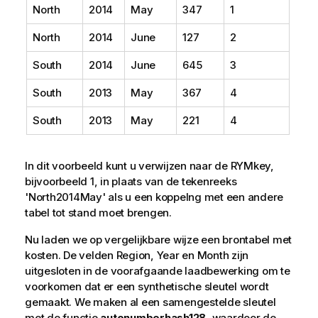
North
2014
May
347
1
North
2014
June
127
2
South
2014
June
645
3
South
2013
May
367
4
South
2013
May
221
4
In dit voorbeeld kunt u verwijzen naar de RYMkey,
bijvoorbeeld 1, in plaats van de tekenreeks
'North2014May' als u een koppelng met een andere
tabel tot stand moet brengen.
Nu laden we op vergelijkbare wijze een brontabel met
kosten. De velden
Region
,
Year
en
Month
zijn
uitgesloten in de voorafgaande laadbewerking om te
voorkomen dat er een synthetische sleutel wordt
gemaakt. We maken al een samengestelde sleutel
met de functie
autonumberhash128
, waardoor de