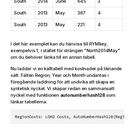
South
2014
June
645
3
South
2013
May
367
4
South
2013
May
221
4
I det här exemplet kan du hänvisa till RYMkey,
exempelvis 1, i stället för strängen "North2014May"
om du behöver länka till en annan tabell.
Nu laddar vi en källtabell med kostnader på liknande
sätt. Fälten
Region
,
Year
och
Month
undantas i
föregående laddning för att undvika att skapa en
syntetisk nyckel. Vi skapar redan en sammansatt
nyckel med funktionen
autonumberhash128
som
länkar tabellerna.