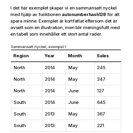
o
I det här exemplet skapar vi en sammansatt nyckel
r
med hjälp av funktionen
autonumberhash128
för att
m
spara minne. Exemplet är kortfattat eftersom det är
a
avsett som en illustration, men blir meningsfullt med
t
en tabell som innehåller ett stort antal rader.
i
o
Sammansatt nyckel, exempel 1
n
Region
Year
Month
Sales
North
2014
May
245
North
2014
May
347
North
2014
June
127
South
2014
June
645
South
2013
May
367
South
2013
May
221