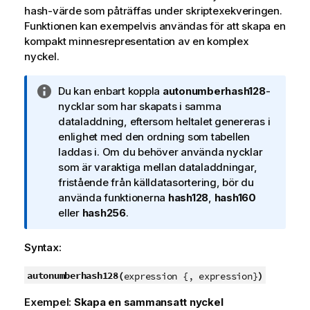
hash-värde som påträffas under skriptexekveringen.
Funktionen kan exempelvis användas för att skapa en
kompakt minnesrepresentation av en komplex
nyckel.
A
Du kan enbart koppla
autonumberhash128
-
n
nycklar som har skapats i samma
t
dataladdning, eftersom heltalet genereras i
e
enlighet med den ordning som tabellen
c
laddas i. Om du behöver använda nycklar
k
som är varaktiga mellan dataladdningar,
n
fristående från källdatasortering, bör du
i
använda funktionerna
hash128
,
hash160
n
eller
hash256
.
g
o
Syntax:
m
i
autonumberhash128(
)
expression {, expression}
n
Exempel:
Skapa en sammansatt nyckel
f