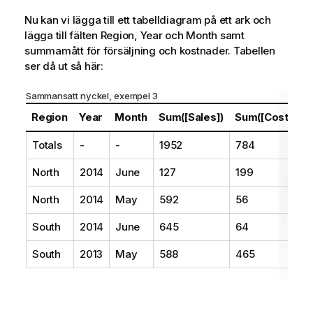
Nu kan vi lägga till ett tabelldiagram på ett ark och
lägga till fälten
Region
,
Year
och
Month
samt
summamått för försäljning och kostnader. Tabellen
ser då ut så här:
Sammansatt nyckel, exempel 3
Region
Year
Month
Sum([Sales])
Sum([Costs])
Totals
-
-
1952
784
North
2014
June
127
199
North
2014
May
592
56
South
2014
June
645
64
South
2013
May
588
465