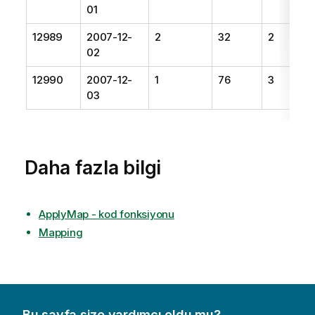
01
12989
2007-12-
2
32
2
02
12990
2007-12-
1
76
3
03
Daha fazla bilgi
ApplyMap - kod fonksiyonu
Mapping
Bu sayfa size yardımcı oldu mu?