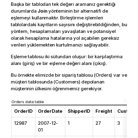
Başka bir tablodan tek değeri aramanız gerektiği
durumlarda
Join
yönteminin bir alternatifi de
eşlemeyi kullanmaktır. Birleştirme işlemleri
tablolardaki kayıtların sayısını değiştirebildiğinden, bu
yöntem, hesaplamaları yavaşlatan ve potansiyel
olarak hesaplama hatalarına yol açabilen gereksiz
verileri yüklemekten kurtulmanızı sağlayabilir.
Eşleme tablosu iki sütundan oluşur: bir karşılaştırma
alanı (giriş) ve bir eşleme değeri alanı (çıkış).
Bu örnekte elimizde bir sipariş tablosu (
Orders
) var ve
müşteri tablosunda (
Customers
) depolanan
müşterinin ülkesini öğrenmemiz gerekiyor.
Orders
data table
OrderID
OrderDate
ShipperID
Freight
Custome
12987
2007-12-
1
27
3
01