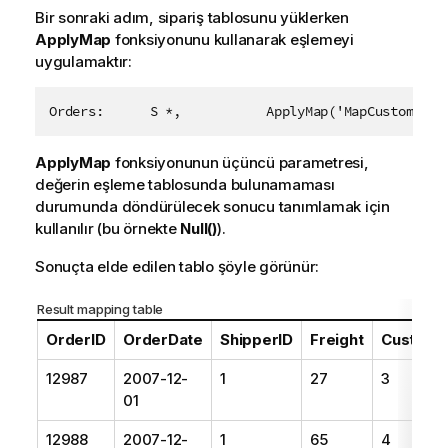
Bir sonraki adım, sipariş tablosunu yüklerken
ApplyMap
fonksiyonunu kullanarak eşlemeyi
uygulamaktır:
Orders:      S *,           ApplyMap('MapCustomerID
ApplyMap
fonksiyonunun üçüncü parametresi,
değerin eşleme tablosunda bulunamaması
durumunda döndürülecek sonucu tanımlamak için
kullanılır (bu örnekte
Null()
).
Sonuçta elde edilen tablo şöyle görünür:
Result mapping table
OrderID
OrderDate
ShipperID
Freight
Custome
12987
2007-12-
1
27
3
01
12988
2007-12-
1
65
4