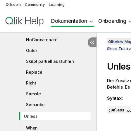
Qlik.com
Community
Learning
Left
Mapping
Dokumentation
Onboarding
Merge
NoConcatenate
QlikView Ma
Skript-Zusät
Outer
Skript partiell ausführen
Unles
Replace
Der Zusatz
Right
Befehls. Es
Sample
Syntax:
Semantic
Unless
(
c
Unless
When