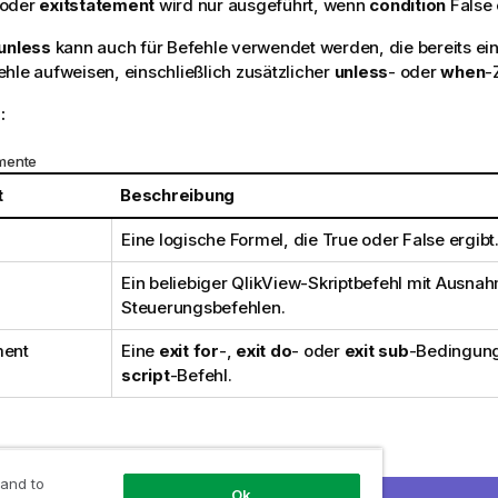
oder
exitstatement
wird nur ausgeführt, wenn
condition
False
unless
kann auch für Befehle verwendet werden, die bereits ei
hle aufweisen, einschließlich zusätzlicher
unless
- oder
when
-
:
mente
t
Beschreibung
Eine logische Formel, die
True
oder
False
ergibt
Ein beliebiger
QlikView
-Skriptbefehl mit Ausna
Steuerungsbefehlen.
ment
Eine
exit for
-,
exit do
- oder
exit sub
-Bedingung
script
-Befehl.
t unless A=1;
 and to
Ok