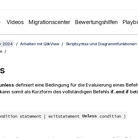
Videos
Migrationscenter
Bewertungshilfen
Playb
y 2024
Arbeiten mit QlikView
Skriptsyntax und Diagrammfunktionen
ze
s
unless
definiert eine Bedingung für die Evaluierung eines Befehl
 kann somit als Kurzform des vollständigen Befehls
if..end if
bet
Unless
ondition statement | exitstatement
condition )