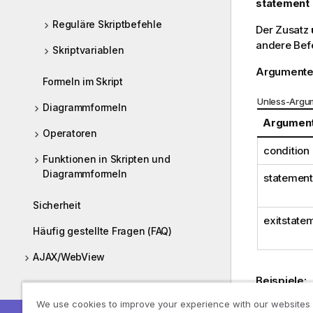
statement
Reguläre Skriptbefehle
Der Zusatz
andere Befe
Skriptvariablen
Argumente
Formeln im Skript
Unless-Argu
Diagrammformeln
Argumen
Operatoren
condition
Funktionen in Skripten und
Diagrammformeln
statement
Sicherheit
exitstate
Häufig gestellte Fragen (FAQ)
AJAX/WebView
Beispiele:
Bereitstellen
exit scrip
We use cookies to improve your experience with our websites