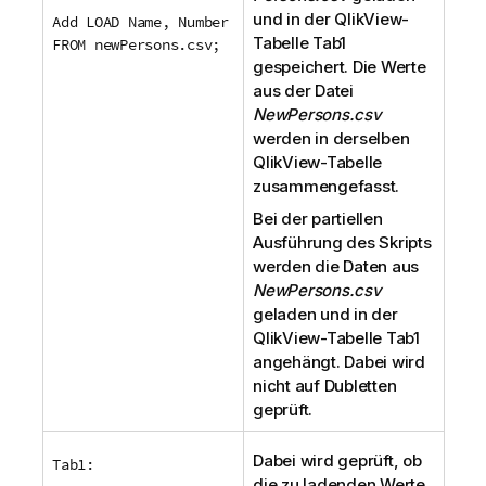
und in der
QlikView
-
Add LOAD Name, Number
Tabelle
Tab1
FROM newPersons.csv;
gespeichert. Die Werte
aus der Datei
NewPersons.csv
werden in derselben
QlikView
-Tabelle
zusammengefasst.
Bei der partiellen
Ausführung des Skripts
werden die Daten aus
NewPersons.csv
geladen und in der
QlikView
-Tabelle
Tab1
angehängt. Dabei wird
nicht auf Dubletten
geprüft.
Dabei wird geprüft, ob
Tab1:
die zu ladenden Werte