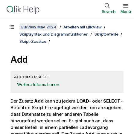
Search
Menü
QlikView May 2024
Arbeiten mit QlikView
Skriptsyntax und Diagrammfunktionen
Skriptbefehle
Skript-Zusätze
Add
AUF DIESER SEITE
Weitere Informationen
Der Zusatz
Add
kann zu jedem
LOAD
- oder
SELECT
-
Befehl im Skript hinzugefügt werden, um anzugeben,
dass Datensätze zu einer anderen Tabelle
hinzugefügt werden sollen. Er gibt auch an, dass
dieser Befehl in einem partiellen Ladevorgang
ausgeführt werden soll. Der Zusatz
Add
kann auch in