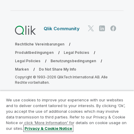
Qlik Community
Rechtliche Vereinbarungen
Produktbedingungen
Legal Policies
Legal Policies
Benutzungsbedingungen
Marken
Do Not Share My Info
Copyright © 1993-2026 QlikTech International AB. Alle
Rechte vorbehalten.
We use cookies to improve your experience with our websites
Nehmen Sie am Analyse-
and to deliver content tailored to your interests. By clicking ‘Ok’,
Modernisierungsprogramm teil
you accept the use of additional cookies which may involve
data transmission to third parties. Refer to our Privacy & Cookie
Notice or click ‘More Information’ for details on cookie usage on
Modernisieren Sie mit dem Analyse-
our sites.
Privacy & Cookie Notice
Modernisierungsprogramm, ohne Ihre wertvollen