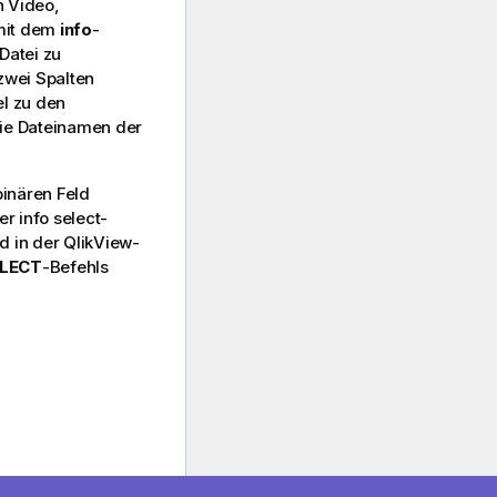
n Video,
 mit dem
info
-
Datei zu
zwei Spalten
el zu den
die Dateinamen der
binären Feld
der
info select
-
nd in der
QlikView
-
LECT
-Befehls