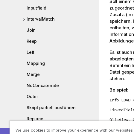
Soll einem F
zugeordnet 
Inputfield
Zusatz. (In
IntervalMatch
speichern,
enthalten, 
Join
Information
Abbildunge
Keep
Es ist auch
Left
abgelegten 
Mapping
Befehl ein I
Datei gespe
Merge
stehen.
NoConcatenate
Beispiel:
Outer
Info LOAD 
Skript partiell ausführen
LinkedFiel
Replace
QlikView, 
];
Right
We use cookies to improve your experience with our websites