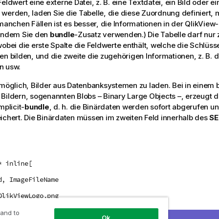
eldwert eine externe Datei, z. B. eine Textdatei, ein Bild oder ei
werden, laden Sie die Tabelle, die diese Zuordnung definiert,
 manchen Fällen ist es besser, die Informationen in der
QlikView
-
 indem Sie den
bundle
-Zusatz verwenden.) Die Tabelle darf nur 
wobei die erste Spalte die Feldwerte enthält, welche die Schlüss
en bilden, und die zweite die zugehörigen Informationen, z. B. 
n usw.
 möglich, Bilder aus Datenbanksystemen zu laden. Bei in einem 
Bildern, sogenannten Blobs – Binary Large Objects –, erzeugt 
mplicit-
bundle
, d. h. die Binärdaten werden sofort abgerufen u
ichert. Die Binärdaten müssen im zweiten Feld innerhalb des
SE
* inline[
d, ImageFileName
QlikViewLogo.png
 and to
Ok