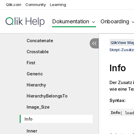
Qlik.com
Community
Learning
Add
Buffer
Dokumentation
Onboarding
Bundle
Concatenate
QlikView Ma
Skript-Zusät
Crosstable
First
Info
Generic
Der Zusatz
Hierarchy
wie eine Tex
HierarchyBelongsTo
Syntax:
Image_Size
Info
( load
Info
Inner