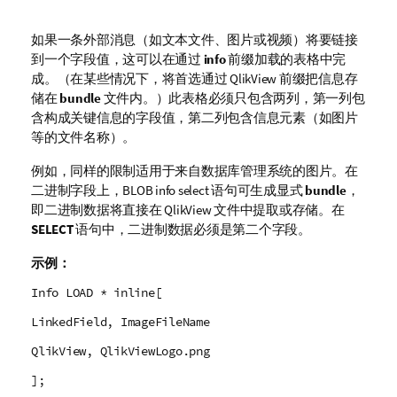
如果一条外部消息（如文本文件、图片或视频）将要链接
到一个字段值，这可以在通过
info
前缀加载的表格中完
成。（在某些情况下，将首选通过
QlikView
前缀把信息存
储在
bundle
文件内。）此表格必须只包含两列，第一列包
含构成关键信息的字段值，第二列包含信息元素（如图片
等的文件名称）。
例如，同样的限制适用于来自数据库管理系统的图片。在
二进制字段上，BLOB
info select
语句可生成显式
bundle
，
即二进制数据将直接在
QlikView
文件中提取或存储。在
SELECT
语句中，二进制数据必须是第二个字段。
示例：
Info LOAD * inline[
LinkedField, ImageFileName
QlikView, QlikViewLogo.png
];