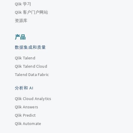
Qlik 学习
Qlik 客户门户网站
资源库
产品
数据集成和质量
Qlik Talend
Qlik Talend Cloud
Talend Data Fabric
分析和 AI
Qlik Cloud Analytics
Qlik Answers
Qlik Predict
Qlik Automate