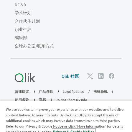
DEI&B
学术计划
合作伙伴计划
职业生涯
编辑部
全球办公室/联系方式
Qlik 社区
法律协议
产品条款
Legal Policies
法律条规
使用条款
商标
Do Not Share My Info
版权所有 © 1993-2026 QlikTech International AB。保留所有权利。
We use cookies to improve your experience with our websites and to deliver
content tailored to your interests. By clicking ‘Ok’, you accept the use of
additional cookies which may involve data transmission to third parties.
Refer to our Privacy & Cookie Notice or click ‘More Information’ for details
加入分析现代化计划
on cookie usage on our sites.
Privacy & Cookie Notice