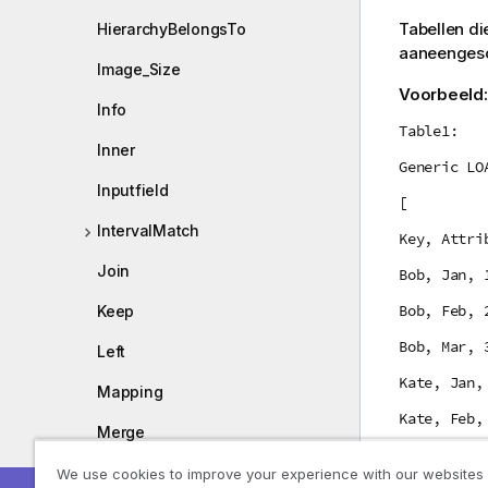
Tabellen d
HierarchyBelongsTo
aaneengesc
Image_Size
Voorbeeld
Info
Table1:
Inner
Generic LO
Inputfield
[
IntervalMatch
Key, Attri
Join
Bob, Jan, 
Bob, Feb, 
Keep
Bob, Mar, 
Left
Kate, Jan,
Mapping
Kate, Feb,
Merge
Kate, Mar,
NoConcatenate
We use cookies to improve your experience with our websites