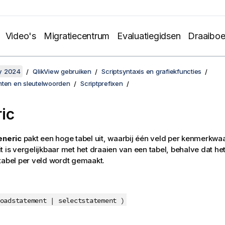
Video's
Migratiecentrum
Evaluatiegidsen
Draaibo
y 2024
QlikView gebruiken
Scriptsyntaxis en grafiekfuncties
hten en sleutelwoorden
Scriptprefixen
ic
eneric
pakt een hoge tabel uit, waarbij één veld per kenmerkwa
t is vergelijkbaar met het draaien van een tabel, behalve dat het 
tabel per veld wordt gemaakt.
oadstatement | selectstatement )