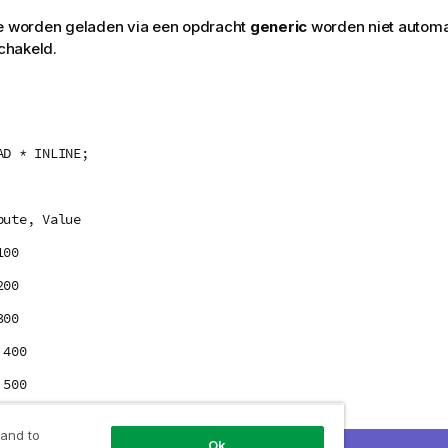
ie worden geladen via een opdracht
generic
worden niet automa
hakeld.
:
AD * INLINE;
bute, Value
100
200
300
 400
 500
 600
 and to
Ok