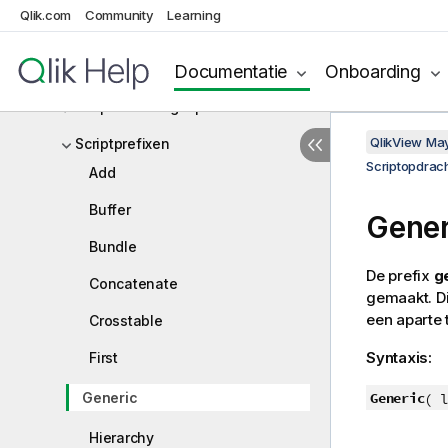
formalisme?
Qlik.com
Community
Learning
Functies
Documentatie
Onboarding
Scriptopdrachten en sleutelwoorden
Scriptbesturingsopdrachten
QlikView Ma
Scriptprefixen
Scriptopdrac
Add
Buffer
Gener
Bundle
De prefix
g
Concatenate
gemaakt. Di
een aparte 
Crosstable
Syntaxis:
First
Generic
Generic
( l
Hierarchy