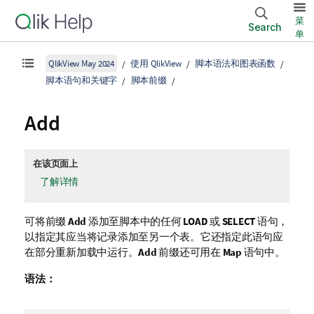
菜
Search
单
QlikView May 2024
使用 QlikView
脚本语法和图表函数
脚本语句和关键字
脚本前缀
Add
在该页面上
了解详情
可将前缀
Add
添加至脚本中的任何
LOAD
或
SELECT
语句，
以指定其应当将记录添加至另一个表。它还指定此语句应
在部分重新加载中运行。
Add
前缀还可用在
Map
语句中。
语法：