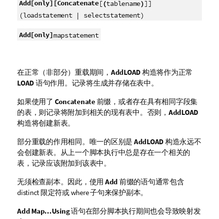
Add
[only]
[Concatenate
[
(
tablename
)
]]
(loadstatement | selectstatement)
Add
[only]
mapstatement
在正常（非部分）重载期间，
Add
LOAD
构造将作为正常
LOAD
语句作用。记录将生成并存储在表中。
如果使用了
Concatenate
前缀，或者存在具有相同字段集
的表，则记录将附加到相关的现有表中。否则，
Add
LOAD
构造将创建新表。
部分重载的作用相同。唯一的区别是
Add
LOAD
构造永远不
会创建新表。从上一个脚本执行中总是存在一个相关的
表，记录应该附加到该表中。
无须检查副本。因此，使用
Add
前缀的语句通常包含
distinct 限定符或 where 子句来保护副本。
Add Map...Using
语句在部分脚本执行期间也会导致映射发