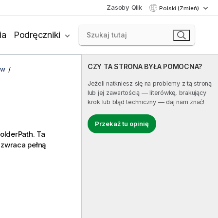
Zasoby Qlik
Polski (Zmień)
ia
Podręczniki
CZY TA STRONA BYŁA POMOCNA?
ów
Jeżeli natkniesz się na problemy z tą stroną
lub jej zawartością — literówkę, brakujący
krok lub błąd techniczny — daj nam znać!
Przekaż tu opinię
olderPath
. Ta
 zwraca pełną