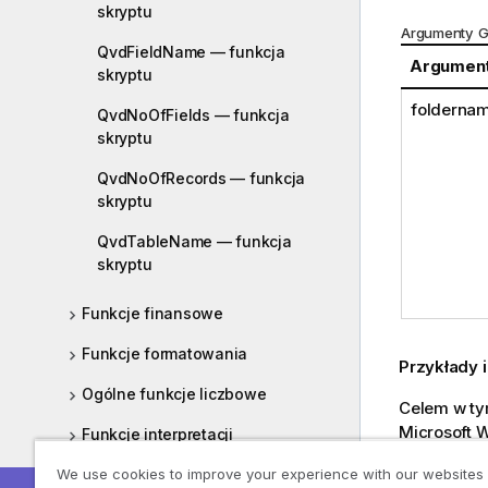
skryptu
Argumenty G
QvdFieldName — funkcja
Argumen
skryptu
folderna
QvdNoOfFields — funkcja
skryptu
QvdNoOfRecords — funkcja
skryptu
QvdTableName — funkcja
skryptu
Funkcje finansowe
Funkcje formatowania
Przykłady i
Ogólne funkcje liczbowe
Celem w tym
Microsoft 
Funkcje interpretacji
przeładuj ją
We use cookies to improve your experience with our websites
Funkcje międzyrekordowe