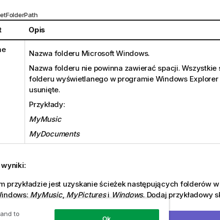
etFolderPath
t
Opis
me
Nazwa folderu
Microsoft Windows
.
Nazwa folderu nie powinna zawierać spacji. Wszystkie
folderu wyświetlanego w programie
Windows Explorer
usunięte.
Przykłady:
MyMusic
MyDocuments
 wyniki:
 przykładzie jest uzyskanie ścieżek następujących folderów w
Windows
:
MyMusic
,
MyPictures
i
Windows
. Dodaj przykładowy sk
.
 and to
Ok