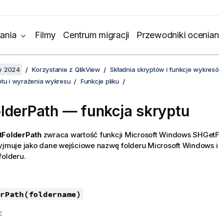
ania
Filmy
Centrum migracji
Przewodniki ocenian
y 2024
Korzystanie z QlikView
Składnia skryptów i funkcje wykres
ptu i wyrażenia wykresu
Funkcje pliku
lderPath — funkcja skryptu
tFolderPath
zwraca wartość funkcji
Microsoft Windows
SHGetF
zyjmuje jako dane wejściowe nazwę folderu
Microsoft Windows
i
folderu.
rPath(foldername)
: