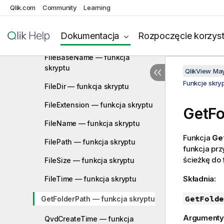
Qlik.com
Community
Learning
Attribute — funkcja skryptu
ConnectString — funkcja
Dokumentacja
Rozpoczęcie korzyst
skryptu
FileBaseName — funkcja
skryptu
QlikView Ma
Funkcje skry
FileDir — funkcja skryptu
FileExtension — funkcja skryptu
GetFo
FileName — funkcja skryptu
Funkcja
Ge
FilePath — funkcja skryptu
funkcja pr
ścieżkę do 
FileSize — funkcja skryptu
Składnia:
FileTime — funkcja skryptu
GetFolde
GetFolderPath — funkcja skryptu
Argumenty
QvdCreateTime — funkcja