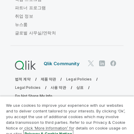
파트너 프로그램
취업 정보
뉴스룸
글로벌 사무실/연락처
Qlik Community
법적 계약
제품 약관
Legal Policies
Legal Policies
사용 약관
상표
Do Not Share My Info
Copyright © 1993-2026 QlikTech International AB. 무단 전재
We use cookies to improve your experience with our websites
및 복제를 금합니다.
and to deliver content tailored to your interests. By clicking ‘Ok’,
you accept the use of additional cookies which may involve
data transmission to third parties. Refer to our Privacy & Cookie
Notice or click ‘More Information’ for details on cookie usage on
분석 현대화 프로그램에 참여
our sites.
Privacy & Cookie Notice