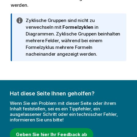
werden.
I
Zyklische Gruppen sind nicht zu
n
verwechseln mit
Formelzyklen
in
f
Diagrammen. Zyklische Gruppen beinhalten
o
mehrere Felder, während bei einem
r
Formelzyklus mehrere Formeln
m
nacheinander angezeigt werden.
a
t
i
o
n
Hat diese Seite Ihnen geholfen?
s
h
Wenn Sie ein Problem mit dieser Seite oder ihrem
i
Inhalt feststellen, sei es ein Tippfehler, ein
ausgelassener Schritt oder ein technischer Fehler,
n
informieren Sie uns bitte!
w
e
Geben Sie hier Ihr Feedback ab
i