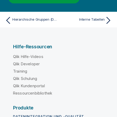
s
Hierarchische Gruppen (Drilldown-Gruppen)
Interne Tabellen
Hilfe-Ressourcen
Qlik Hilfe-Videos
Qlik Developer
Training
Qlik Schulung
Qlik Kundenportal
Ressourcenbibliothek
Produkte
DATENINTEGRATION UND -QUALITÄT