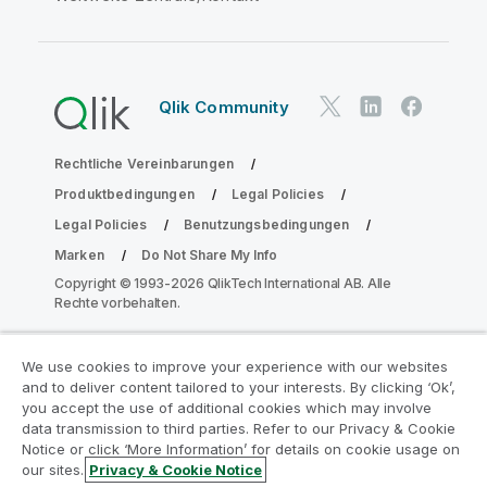
Qlik Community
Rechtliche Vereinbarungen
Produktbedingungen
Legal Policies
Legal Policies
Benutzungsbedingungen
Marken
Do Not Share My Info
Copyright © 1993-2026 QlikTech International AB. Alle
Rechte vorbehalten.
We use cookies to improve your experience with our websites
Nehmen Sie am Analyse-
and to deliver content tailored to your interests. By clicking ‘Ok’,
Modernisierungsprogramm teil
you accept the use of additional cookies which may involve
data transmission to third parties. Refer to our Privacy & Cookie
Notice or click ‘More Information’ for details on cookie usage on
Modernisieren Sie mit dem Analyse-
our sites.
Privacy & Cookie Notice
Modernisierungsprogramm, ohne Ihre wertvollen