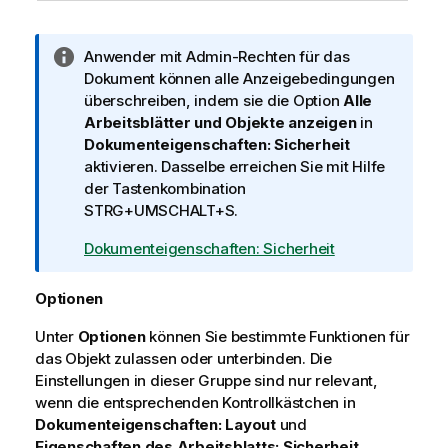
I
Anwender mit Admin-Rechten für das
n
Dokument können alle Anzeigebedingungen
f
überschreiben, indem sie die Option
Alle
o
Arbeitsblätter und Objekte anzeigen
in
r
Dokumenteigenschaften: Sicherheit
m
aktivieren. Dasselbe erreichen Sie mit Hilfe
a
der Tastenkombination
t
STRG+UMSCHALT+S.
i
Dokumenteigenschaften: Sicherheit
o
n
Optionen
s
h
Unter
Optionen
können Sie bestimmte Funktionen für
i
das Objekt zulassen oder unterbinden. Die
n
Einstellungen in dieser Gruppe sind nur relevant,
w
wenn die entsprechenden Kontrollkästchen in
e
Dokumenteigenschaften: Layout
und
i
Eigenschaften des Arbeitsblatts: Sicherheit