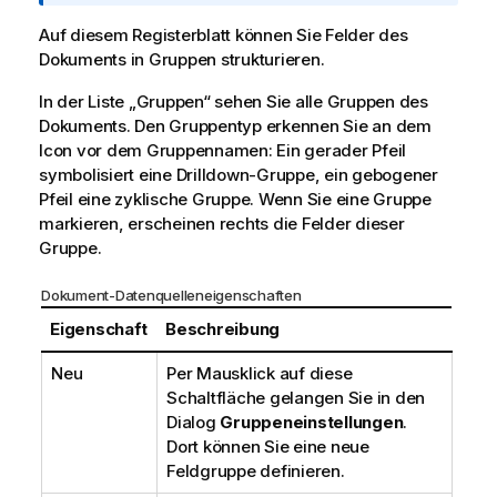
o
r
Auf diesem Registerblatt können Sie Felder des
m
Dokuments in Gruppen strukturieren.
a
In der Liste „Gruppen“ sehen Sie alle Gruppen des
t
Dokuments. Den Gruppentyp erkennen Sie an dem
i
Icon vor dem Gruppennamen: Ein gerader Pfeil
o
symbolisiert eine Drilldown-Gruppe, ein gebogener
n
Pfeil eine zyklische Gruppe. Wenn Sie eine Gruppe
s
markieren, erscheinen rechts die Felder dieser
h
Gruppe.
i
n
Dokument-Datenquelleneigenschaften
w
e
Eigenschaft
Beschreibung
i
s
Neu
Per Mausklick auf diese
Schaltfläche gelangen Sie in den
Dialog
Gruppeneinstellungen
.
Dort können Sie eine neue
Feldgruppe definieren.