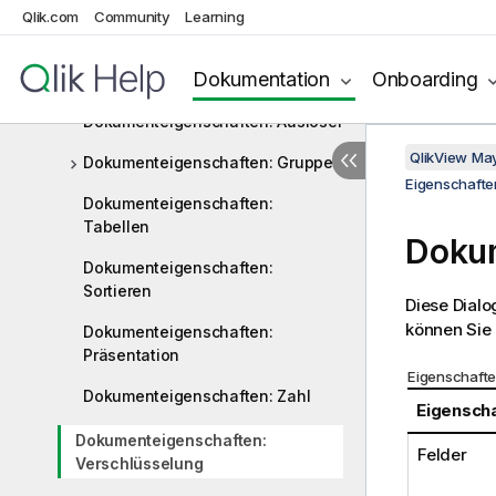
Variablen
Qlik.com
Community
Learning
Dokumenteigenschaften:
Dokumentation
Onboarding
Sicherheit
Dokumenteigenschaften: Auslöser
QlikView Ma
Dokumenteigenschaften: Gruppen
Eigenschaft
Dokumenteigenschaften:
Tabellen
Dokum
Dokumenteigenschaften:
Sortieren
Diese Dialo
können Sie 
Dokumenteigenschaften:
Präsentation
Eigenschafte
Dokumenteigenschaften: Zahl
Eigenscha
Dokumenteigenschaften:
Felder
Verschlüsselung