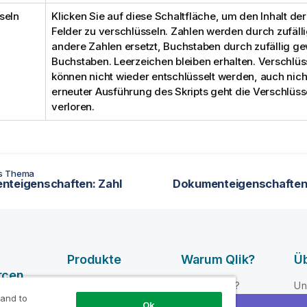
seln
Klicken Sie auf diese Schaltfläche, um den Inhalt de
Felder zu verschlüsseln. Zahlen werden durch zufäll
andere Zahlen ersetzt, Buchstaben durch zufällig g
Buchstaben. Leerzeichen bleiben erhalten. Verschlüs
können nicht wieder entschlüsselt werden, auch nicht
erneuter Ausführung des Skripts geht die Verschlüss
verloren.
es Thema
nteigenschaften: Zahl
Produkte
Warum Qlik?
Üb
rcen
DATENINTEGRATI
Warum Qlik?
Un
ON UND -
 and to
e-Videos
Vertrauen und
Fü
Ok
QUALITÄT