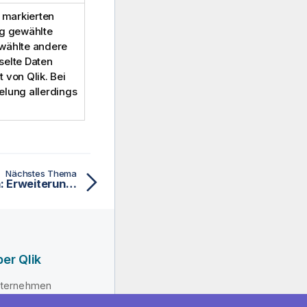
r markierten
ig gewählte
ewählte andere
selte Daten
 von Qlik. Bei
elung allerdings
Nächstes Thema
Dokumenteigenschaften: Erweiterungen
er Qlik
ternehmen
hrung