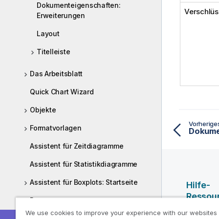
Dokumenteigenschaften:
Verschlüs
Erweiterungen
Layout
Titelleiste
Das Arbeitsblatt
Quick Chart Wizard
Objekte
Vorherig
Formatvorlagen
Dokume
Assistent für Zeitdiagramme
Assistent für Statistikdiagramme
Assistent für Boxplots: Startseite
Hilfe-
Ressou
Reports
We use cookies to improve your experience with our websites
Qlik Hilf
Alarme