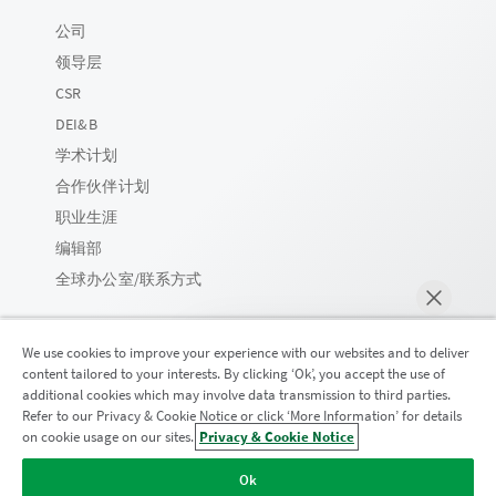
公司
领导层
CSR
DEI&B
学术计划
合作伙伴计划
职业生涯
编辑部
全球办公室/联系方式
We use cookies to improve your experience with our websites and to deliver
content tailored to your interests. By clicking ‘Ok’, you accept the use of
Qlik 社区
additional cookies which may involve data transmission to third parties.
Refer to our Privacy & Cookie Notice or click ‘More Information’ for details
on cookie usage on our sites.
Privacy & Cookie Notice
马上聊天
法律协议
产品条款
Legal Policies
法律条规
Ok
使用条款
商标
Do Not Share My Info