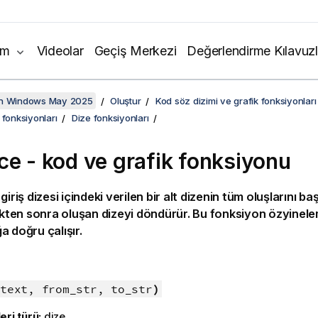
ım
Videolar
Geçiş Merkezi
Değerlendirme Kılavuzl
on Windows May 2025
Oluştur
Kod söz dizimi ve grafik fonksiyonları
 fonksiyonları
Dize fonksiyonları
ce - kod ve grafik fonksiyonu
 giriş dizesi içindeki verilen bir alt dizenin tüm oluşlarını ba
dikten sonra oluşan dizeyi döndürür. Bu fonksiyon özyinele
a doğru çalışır.
:
text, from_str, to_str
)
eri türü:
dize