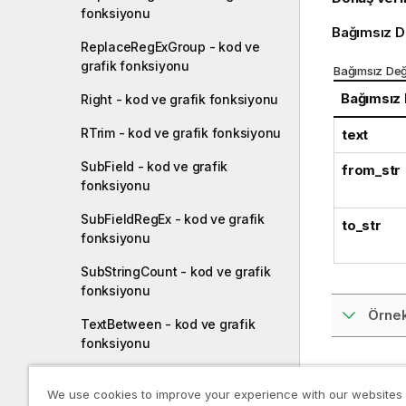
fonksiyonu
Bağımsız D
ReplaceRegExGroup - kod ve
grafik fonksiyonu
Bağımsız Değ
Bağımsız
Right - kod ve grafik fonksiyonu
RTrim - kod ve grafik fonksiyonu
text
SubField - kod ve grafik
from_str
fonksiyonu
SubFieldRegEx - kod ve grafik
to_str
fonksiyonu
SubStringCount - kod ve grafik
fonksiyonu
Örnek
TextBetween - kod ve grafik
fonksiyonu
Trim - kod ve grafik fonksiyonu
Daha f
We use cookies to improve your experience with our websites