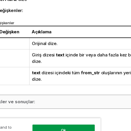
eğişkenler:
işkenler
 Değişken
Açıklama
Orijinal dize.
Giriş dizesi
text
içinde bir veya daha fazla kez b
dize.
text
dizesi içindeki tüm
from_str
oluşlarının ye
dize.
ler ve sonuçlar:
azla bilgi
 and to
Ok