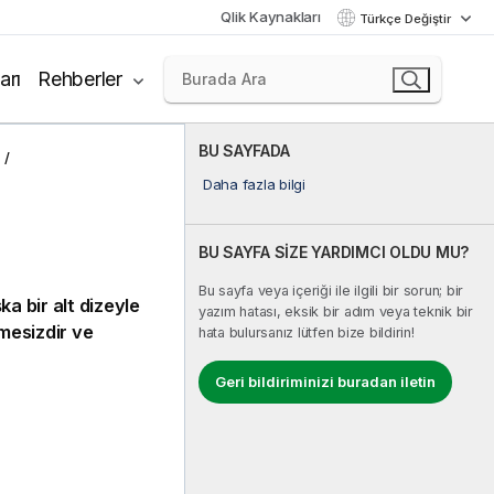
Qlik Kaynakları
Türkçe Değiştir
arı
Rehberler
BU SAYFADA
Daha fazla bilgi
BU SAYFA SİZE YARDIMCI OLDU MU?
Bu sayfa veya içeriği ile ilgili bir sorun; bir
şka bir alt dizeyle
yazım hatası, eksik bir adım veya teknik bir
mesizdir ve
hata bulursanız lütfen bize bildirin!
Geri bildiriminizi buradan iletin