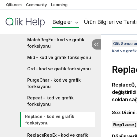
Qlik.com
Community
Learning
Lower - kod ve grafik
fonksiyonu
Belgeler
Ürün Bilgileri ve Tanıt
LTrim - kod ve grafik fonksiyonu
MatchRegEx - kod ve grafik
Qlik Sense 
fonksiyonu
Kod ve grafik
Mid - kod ve grafik fonksiyonu
Repla
Ord - kod ve grafik fonksiyonu
PurgeChar - kod ve grafik
Replace()
,
fonksiyonu
değiştiril
Repeat - kod ve grafik
soldan sağ
fonksiyonu
Söz Dizimi
Replace - kod ve grafik
fonksiyonu
Replace(
ReplaceRegEx - kod ve grafik
Dönüş veril