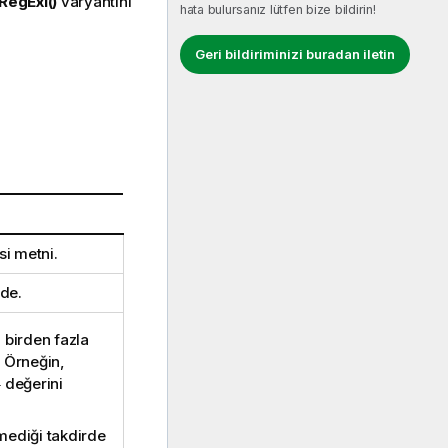
RegExI()
varyantını
hata bulursanız lütfen bize bildirin!
Geri bildiriminizi buradan iletin
si metni.
ade.
 birden fazla
. Örneğin,
4
değerini
lmediği takdirde