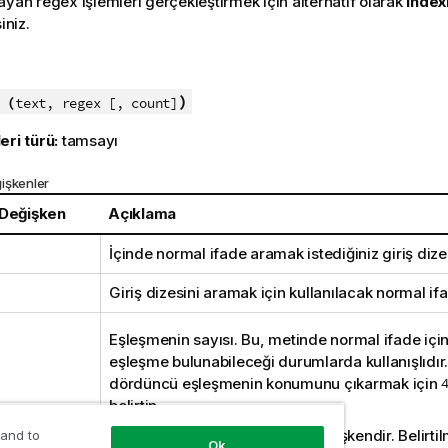
ayan regex işlemleri gerçekleştirmek için alternatif olarak
Index
iniz.
:
)
 (
text, regex [, count]
eri türü:
tamsayı
işkenler
 Değişken
Açıklama
İçinde normal ifade aramak istediğiniz giriş dize
Giriş dizesini aramak için kullanılacak normal if
Eşleşmenin sayısı. Bu, metinde normal ifade için
eşleşme bulunabileceği durumlarda kullanışlıdır
dördüncü eşleşmenin konumunu çıkarmak için
belirtin.
Bu, isteğe bağlı bir bağımsız değişkendir. Belirti
 and to
Ok