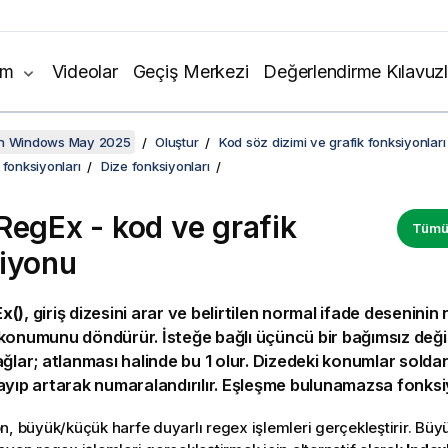
ım
Videolar
Geçiş Merkezi
Değerlendirme Kılavuzl
on Windows May 2025
Oluştur
Kod söz dizimi ve grafik fonksiyonları
 fonksiyonları
Dize fonksiyonları
RegEx - kod ve grafik
Tümün
iyonu
x()
, giriş dizesini arar ve belirtilen normal ifade deseninin
konumunu döndürür. İsteğe bağlı üçüncü bir bağımsız değ
ağlar; atlanması halinde bu 1 olur. Dizedeki konumlar sold
ayıp artarak numaralandırılır. Eşleşme bulunamazsa fonks
n, büyük/küçük harfe duyarlı regex işlemleri gerçekleştirir. Bü