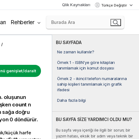
Qlik Kaynakları
Türkçe Değiştir
arı
Rehberler
BU SAYFADA
Ne zaman kullanılır?
Örnek 1 - ISBN'ye göre kitapları
tanımlamak için komut dosyası
ü genişlet/daralt
Örnek 2 - ikincil telefon numaralarına
sahip kişileri tanımlamak için grafik
ifadesi
 n. oluşunun
Daha fazla bilgi
işken
count
n
an sağa doğru
iyon 0 döndürür.
BU SAYFA SİZE YARDIMCI OLDU MU?
Bu sayfa veya içeriği ile ilgili bir sorun; bir
yük/küçük harfe
yazım hatası, eksik bir adım veya teknik bir