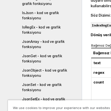
duyarlı olm
grafik fonksiyonu
kullanabilirs
IsJson - kod ve grafik
Söz Dizimi
fonksiyonu
IndexRegEx
IsRegEx - kod ve grafik
fonksiyonu
Dönüş veril
JsonArray - kod ve grafik
Bağımsız Değ
fonksiyonu
Bağımsız
JsonGet - kod ve grafik
fonksiyonu
text
JsonObject - kod ve grafik
regex
fonksiyonu
count
JsonSet - kod ve grafik
fonksiyonu
JsonSetEx - kod ve grafik
fonksiyonu
We use cookies to improve your experience with our websites