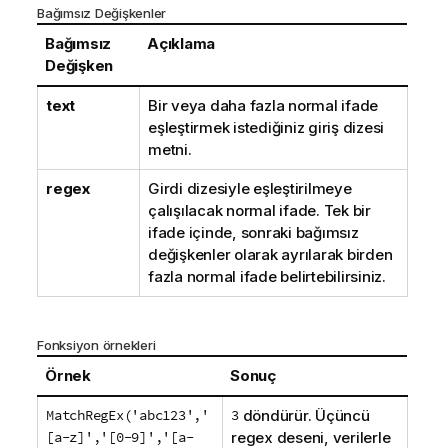
Bağımsız Değişkenler
Bağımsız
Açıklama
Değişken
text
Bir veya daha fazla normal ifade
eşleştirmek istediğiniz giriş dizesi
metni.
regex
Girdi dizesiyle eşleştirilmeye
çalışılacak normal ifade. Tek bir
ifade içinde, sonraki bağımsız
değişkenler olarak ayrılarak birden
fazla normal ifade belirtebilirsiniz.
Fonksiyon örnekleri
Örnek
Sonuç
MatchRegEx('abc123','
3
döndürür. Üçüncü
[a-z]','[0-9]','[a-
regex deseni, verilerle