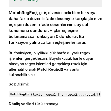
MatchRegEx()
, giriş dizesini belirtilen bir veya
daha fazla düzenli ifade deseniyle karşılaştırır ve
eşleşen düzenli ifade desenlerinin sayısal
konumunu döndürür. Hiçbir eşleşme
bulunamazsa fonksiyon 0 döndürür. Bu
fonksiyon yalnızca tam eşleşmeleri arar.
Bu fonksiyon, büyük/küçük harfe duyarlı regex
işlemleri gerçekleştirir. Büyük/küçük harfe duyarlı
olmayan regex işlemleri gerçekleştirmek için
alternatif olarak
MatchRegExI()
varyantını
kullanabilirsiniz.
Söz Dizimi:
)
MatchRegEx (
text, regex1 [ , regex2,...regexN]
Dönüş verileri türü:
tamsayı