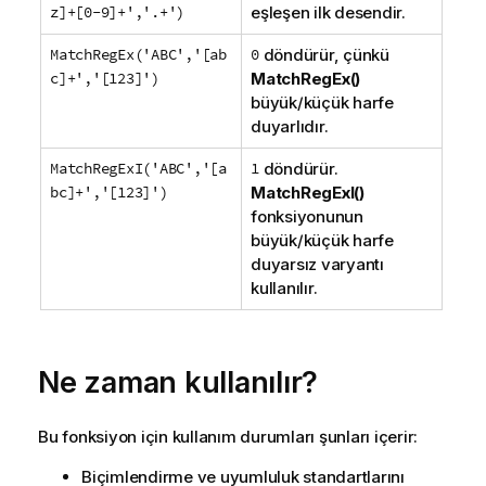
z]+[0-9]+','.+')
eşleşen ilk desendir.
MatchRegEx('ABC','[ab
0
döndürür, çünkü
c]+','[123]')
MatchRegEx()
büyük/küçük harfe
duyarlıdır.
MatchRegExI('ABC','[a
1
döndürür.
bc]+','[123]')
MatchRegExI()
fonksiyonunun
büyük/küçük harfe
duyarsız varyantı
kullanılır.
Ne zaman kullanılır?
Bu fonksiyon için kullanım durumları şunları içerir:
Biçimlendirme ve uyumluluk standartlarını