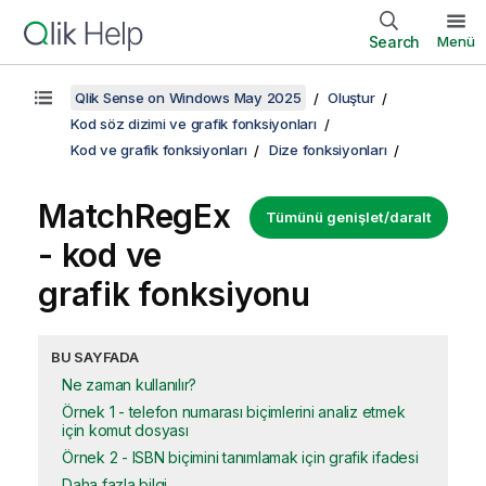
Search
Menü
Qlik Sense on Windows May 2025
Oluştur
Kod söz dizimi ve grafik fonksiyonları
Kod ve grafik fonksiyonları
Dize fonksiyonları
MatchRegEx
Tümünü genişlet/daralt
- kod ve
grafik fonksiyonu
BU SAYFADA
Ne zaman kullanılır?
Örnek 1 - telefon numarası biçimlerini analiz etmek
için komut dosyası
Örnek 2 - ISBN biçimini tanımlamak için grafik ifadesi
Daha fazla bilgi