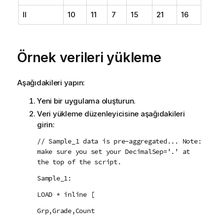
II
10
11
7
15
21
16
Örnek verileri yükleme
Aşağıdakileri yapın:
Yeni bir uygulama oluşturun.
Veri yükleme düzenleyicisine aşağıdakileri
girin:
// Sample_1 data is pre-aggregated... Note:
make sure you set your DecimalSep='.' at
the top of the script.
Sample_1:
LOAD * inline [
Grp,Grade,Count