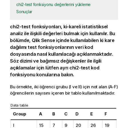
chi2-test fonksiyonu değerlerini yükleme
Sonuçlar
chi2-test
fonksiyonları, ki-kareli istatistiksel
analiz ile ilişkili değerleri bulmak için kullanılır. Bu
bölümde,
Qlik Sense
içinde kullanılabilen ki kare
dağılımı test fonksiyonlarının veri kod
dosyasında nasıl kullanılacağı açıklanmaktadır.
Söz dizimi ve bağımsız değişkenler ile ilgili
açıklamalar için lütfen ayrı
chi2-test
kod
fonksiyonu konularına bakın.
Bu örnekte, iki öğrenci grubu (I ve II) için not alan (A-F)
öğrencilerin sayısını içeren bir tablo kullanılmaktadır.
Data table
Group
A
B
C
D
E
F
I
15
7
9
20
26
19