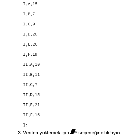
I,A,15
I,B,7
I,C,9
I,D,20
I,E,26
I,F,19
II,A,10
II,B,11
II,C,7
II,D,15
II,E,21
II,F,16
];
Verileri yüklemek için
seçeneğine tıklayın.