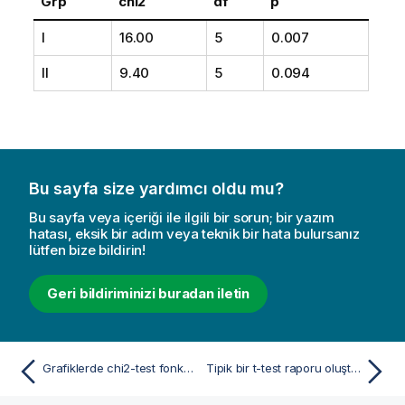
Grp
chi2
df
p
I
16.00
5
0.007
II
9.40
5
0.094
Bu sayfa size yardımcı oldu mu?
Bu sayfa veya içeriği ile ilgili bir sorun; bir yazım
hatası, eksik bir adım veya teknik bir hata bulursanız
lütfen bize bildirin!
Geri bildiriminizi buradan iletin
Grafiklerde chi2-test fonksiyonlarının kullanımına ilişkin örnekler
Tipik bir t-test raporu oluşturma