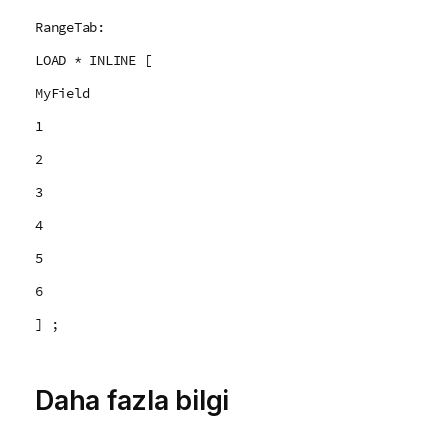
RangeTab:
LOAD * INLINE [
MyField
1
2
3
4
5
6
] ;
Daha fazla bilgi