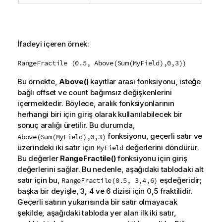
İfadeyi içeren örnek:
RangeFractile (0.5, Above(Sum(MyField),0,3))
Bu örnekte,
Above()
kayıtlar arası fonksiyonu, isteğe
bağlı
offset
ve
count
bağımsız değişkenlerini
içermektedir. Böylece, aralık fonksiyonlarının
herhangi biri için giriş olarak kullanılabilecek bir
sonuç aralığı üretilir. Bu durumda,
fonksiyonu, geçerli satır ve
Above(Sum(MyField),0,3)
üzerindeki iki satır için
değerlerini döndürür.
MyField
Bu değerler
RangeFractile()
fonksiyonu için giriş
değerlerini sağlar. Bu nedenle, aşağıdaki tablodaki alt
satır için bu,
eşdeğeridir;
RangeFractile(0.5, 3,4,6)
başka bir deyişle, 3, 4 ve 6 dizisi için 0,5 fraktilidir.
Geçerli satırın yukarısında bir satır olmayacak
şekilde, aşağıdaki tabloda yer alan ilk iki satır,