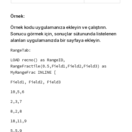
Örnek:
Örnek kodu uygulamanıza ekleyin ve çalıştırın.
Sonucu görmek için, sonuçlar sütununda listelenen
alanları uygulamanızda bir sayfaya ekleyin.
RangeTab:
LOAD recno() as RangeID,
RangeFractile(0.5,Field1,Field2,Field3) as
MyRangeFrac INLINE [
Field1, Field2, Field3
10,5,6
2,3,7
8,2,8
18,11,9
5,5,9