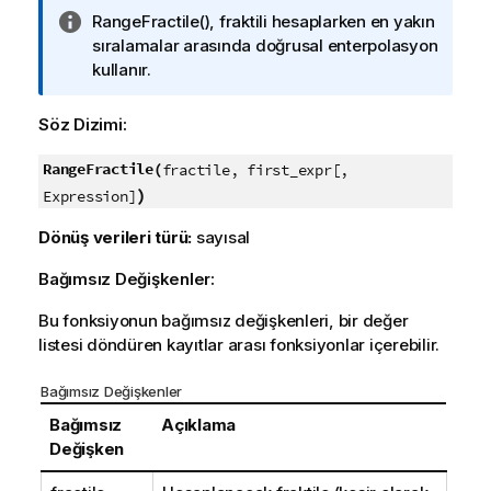
B
RangeFractile()
, fraktili hesaplarken en yakın
i
sıralamalar arasında doğrusal enterpolasyon
l
kullanır.
g
i
Söz Dizimi:
n
o
RangeFractile(
fractile, first_expr[,
t
)
Expression]
u
Dönüş verileri türü:
sayısal
Bağımsız Değişkenler:
Bu fonksiyonun bağımsız değişkenleri, bir değer
listesi döndüren kayıtlar arası fonksiyonlar içerebilir.
Bağımsız Değişkenler
Bağımsız
Açıklama
Değişken