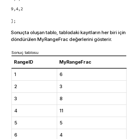
9,4,2
];
Sonuçta oluşan tablo, tablodaki kayıtların her biri için
döndürülen
MyRangeFrac
değerlerini gösterir.
Sonuç tablosu
RangeID
MyRangeFrac
1
6
2
3
3
8
4
11
5
5
6
4