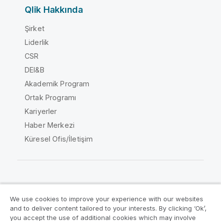
Qlik Hakkında
Şirket
Liderlik
CSR
DEI&B
Akademik Program
Ortak Programı
Kariyerler
Haber Merkezi
Küresel Ofis/İletişim
Qlik Topluluğu
We use cookies to improve your experience with our websites
and to deliver content tailored to your interests. By clicking ‘Ok’,
Yasal sözleşmeler
Ürün Koşulları
you accept the use of additional cookies which may involve