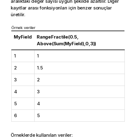
aralıktaki değer sayısı uygun şekilde azaltılır. Diğer
kayıtlar arası fonksiyonları için benzer sonuçlar
üretilir.
Örnek veriler
MyField
RangeFractile(0.5,
Above(Sum(MyField),0,3))
1
1
2
1.5
3
2
4
3
5
4
6
5
Örneklerde kullanılan veriler: