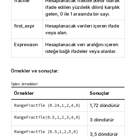
fractile
Hesaplanacak fraktile (kesir olarak
ifade edilen yüzdelik dilim) karşılık
gelen, 0 ile 1 arasında bir sayı.
first_expr
Hesaplanacak verileri içeren ifade
veya alan.
Expression
Hesaplanacak veri aralığını içeren
isteğe bağlı ifadeler veya alanlar.
Örnekler ve sonuçlar:
İşlev örnekleri
Örnekler
Sonuçlar
RangeFractile (0.24,1,2,4,6)
1,72 döndürür
RangeFractile(0.5,1,2,3,4,6)
3 döndürür
RangeFractile (0.5,1,2,5,6)
3,5 döndürür