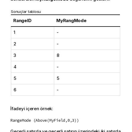
Sonuçlar tablosu
RangeID
MyRangMode
1
-
2
-
3
8
4
-
5
5
6
-
İfadeyi içeren örnek:
RangeMode (Above(MyField,0,3))
Geçerli satırda ve geçerli satırın üzerindeki iki satırda