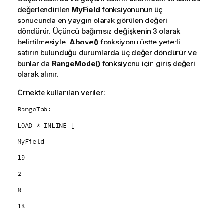
değerlendirilen
MyField
fonksiyonunun üç
sonucunda en yaygın olarak görülen değeri
döndürür. Üçüncü bağımsız değişkenin
3
olarak
belirtilmesiyle,
Above()
fonksiyonu üstte yeterli
satırın bulunduğu durumlarda üç değer döndürür ve
bunlar da
RangeMode()
fonksiyonu için giriş değeri
olarak alınır.
Örnekte kullanılan veriler:
RangeTab:
LOAD * INLINE [
MyField
10
2
8
18