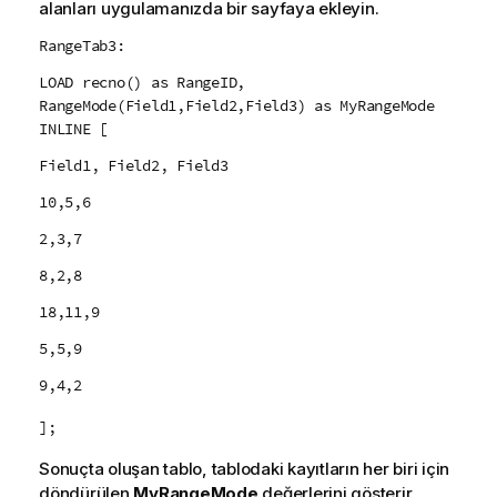
alanları uygulamanızda bir sayfaya ekleyin.
RangeTab3:
LOAD recno() as RangeID,
RangeMode(Field1,Field2,Field3) as MyRangeMode
INLINE [
Field1, Field2, Field3
10,5,6
2,3,7
8,2,8
18,11,9
5,5,9
9,4,2
];
Sonuçta oluşan tablo, tablodaki kayıtların her biri için
döndürülen
MyRangeMode
değerlerini gösterir.