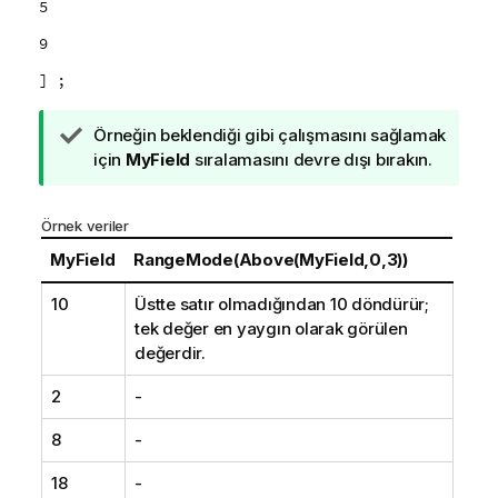
5
9
] ;
İ
Örneğin beklendiği gibi çalışmasını sağlamak
p
için
MyField
sıralamasını devre dışı bırakın.
u
c
Örnek veriler
u
n
MyField
RangeMode(Above(MyField,0,3))
o
10
Üstte satır olmadığından 10 döndürür;
t
tek değer en yaygın olarak görülen
u
değerdir.
2
-
8
-
18
-