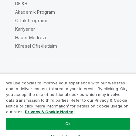
DEI&B
Akademik Program
Ortak Programı
Kariyerler
Haber Merkezi
Küresel Ofis/İletişim
Qlik Topluluğu
We use cookies to improve your experience with our websites
and to deliver content tailored to your interests. By clicking ‘Ok’,
Yasal sözleşmeler
Ürün Koşulları
you accept the use of additional cookies which may involve
data transmission to third parties. Refer to our Privacy & Cookie
Legal Policies
Legal Policies
Notice or click ‘More Information’ for details on cookie usage on
Kullanım koşulları
Ticari markalar
our sites.
Privacy & Cookie Notice
Do Not Share My Info
Ok
Telif Hakkı © 1993-2026 QlikTech International AB. Tüm
hakları saklıdır.