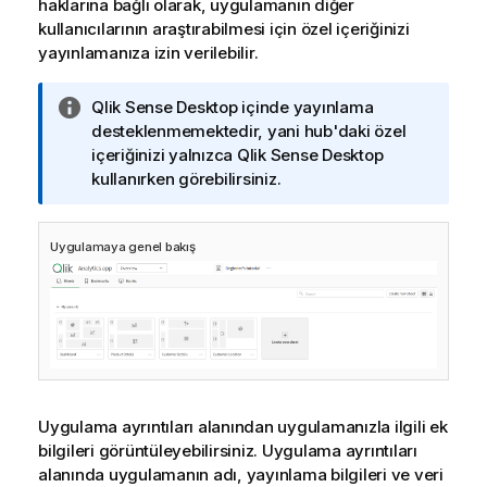
haklarına bağlı olarak, uygulamanın diğer
kullanıcılarının araştırabilmesi için özel içeriğinizi
yayınlamanıza izin verilebilir.
B
Qlik Sense Desktop
içinde yayınlama
i
desteklenmemektedir, yani hub'daki özel
l
içeriğinizi yalnızca
Qlik Sense Desktop
g
kullanırken görebilirsiniz.
i
n
Uygulamaya genel bakış
o
t
u
Uygulama ayrıntıları alanından uygulamanızla ilgili ek
bilgileri görüntüleyebilirsiniz.
Uygulama ayrıntıları
alanında uygulamanın adı, yayınlama bilgileri ve veri