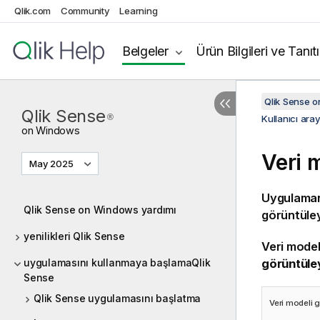
Qlik.com
Community
Learning
Belgeler
Ürün Bilgileri ve Tanıt
Qlik Sense 
Qlik Sense
®
Kullanıcı ar
on
Windows
Veri 
May 2025
Uygulamanı
Qlik Sense on Windows yardımı
görüntüley
yenilikleri Qlik Sense
Veri model
uygulamasını kullanmaya başlamaQlik
görüntüley
Sense
Qlik Sense uygulamasını başlatma
Veri modeli g