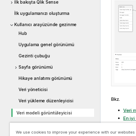
İlk bakışta Qlik Sense
İlk uygulamanızı oluşturma
Kullanıcı arayüzünde gezinme
Hub
Uygulama genel görünümü
Gezinti çubuğu
Sayfa görünümü
Hikaye anlatımı görünümü
Veri yöneticisi
Bkz.
Veri yükleme düzenleyicisi
Veri 
Veri modeli görüntüleyicisi
En iy
Sorun giderme - Qlik Sense içinde
We use cookies to improve your experience with our websites
gezinti ve etkileşim