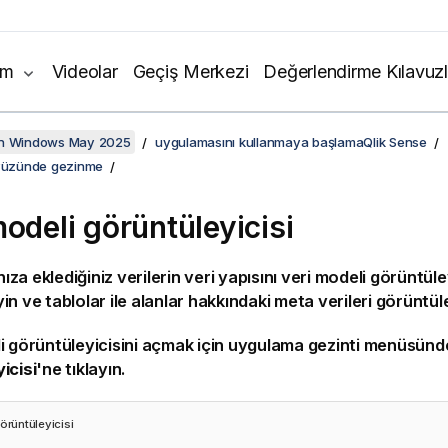
ım
Videolar
Geçiş Merkezi
Değerlendirme Kılavuzl
on Windows May 2025
uygulamasını kullanmaya başlamaQlik Sense
ayüzünde gezinme
modeli görüntüleyicisi
za eklediğiniz verilerin veri yapısını veri modeli görüntüle
in ve tablolar ile alanlar hakkındaki meta verileri görüntül
i görüntüleyicisini açmak için uygulama gezinti menüsünd
icisi
'ne tıklayın.
örüntüleyicisi