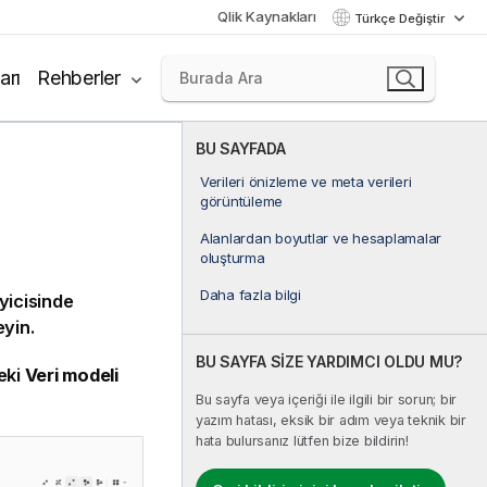
Qlik Kaynakları
Türkçe Değiştir
arı
Rehberler
BU SAYFADA
Verileri önizleme ve meta verileri
görüntüleme
Alanlardan boyutlar ve hesaplamalar
oluşturma
Daha fazla bilgi
yicisinde
eyin.
BU SAYFA SİZE YARDIMCI OLDU MU?
eki
Veri modeli
Bu sayfa veya içeriği ile ilgili bir sorun; bir
yazım hatası, eksik bir adım veya teknik bir
hata bulursanız lütfen bize bildirin!