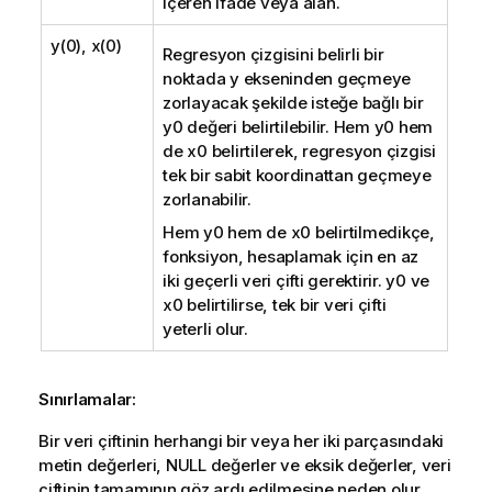
içeren ifade veya alan.
y(0), x(0)
Regresyon çizgisini belirli bir
noktada y ekseninden geçmeye
zorlayacak şekilde isteğe bağlı bir
y0
değeri belirtilebilir. Hem
y0
hem
de
x0
belirtilerek, regresyon çizgisi
tek bir sabit koordinattan geçmeye
zorlanabilir.
Hem
y0
hem de
x0
belirtilmedikçe,
fonksiyon, hesaplamak için en az
iki geçerli veri çifti gerektirir.
y0
ve
x0
belirtilirse, tek bir veri çifti
yeterli olur.
Sınırlamalar:
Bir veri çiftinin herhangi bir veya her iki parçasındaki
metin değerleri,
NULL
değerler ve eksik değerler, veri
çiftinin tamamının göz ardı edilmesine neden olur.