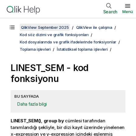
Search
Menü
QlikView September 2025
QlikView ile çalışma
Kod söz dizimi ve grafik fonksiyonları
Kod dosyalarında ve grafik ifadelerinde fonksiyonlar
Toplama işlevleri
İstatistiksel toplama işlevleri
LINEST_SEM - kod
fonksiyonu
BU SAYFADA
Daha fazla bilgi
LINEST_SEM()
,
group by
cümlesi tarafından
tanımlandığı şekliyle, bir dizi kayıt üzerinde yinelenen
x-expression
ve
y-expression
içindeki eşlenmiş