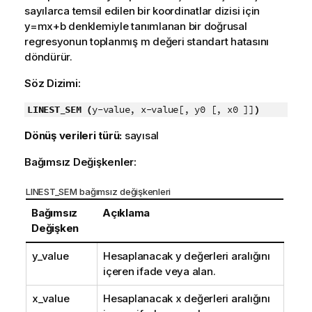
sayılarca temsil edilen bir koordinatlar dizisi için
y=mx+b
denklemiyle tanımlanan bir doğrusal
regresyonun toplanmış
m
değeri standart hatasını
döndürür.
Söz Dizimi:
LINEST_SEM (
y-value, x-value[, y0 [, x0 ]]
)
Dönüş verileri türü:
sayısal
Bağımsız Değişkenler:
LINEST_SEM bağımsız değişkenleri
Bağımsız
Açıklama
Değişken
y_value
Hesaplanacak
y
değerleri aralığını
içeren ifade veya alan.
x_value
Hesaplanacak
x
değerleri aralığını