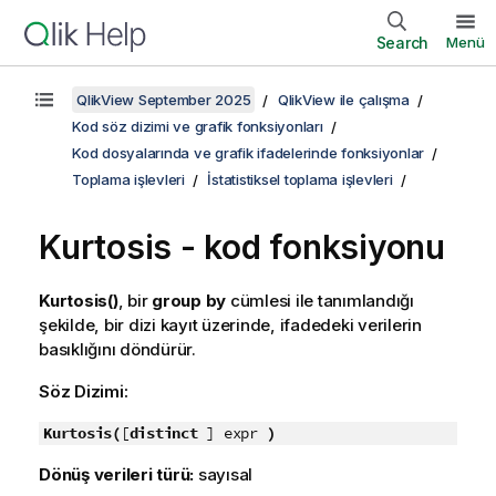
Search
Menü
QlikView September 2025
QlikView ile çalışma
Kod söz dizimi ve grafik fonksiyonları
Kod dosyalarında ve grafik ifadelerinde fonksiyonlar
Toplama işlevleri
İstatistiksel toplama işlevleri
Kurtosis - kod fonksiyonu
Kurtosis()
, bir
group by
cümlesi ile tanımlandığı
şekilde, bir dizi kayıt üzerinde, ifadedeki verilerin
basıklığını döndürür.
Söz Dizimi:
Kurtosis(
[
distinct
] expr
)
Dönüş verileri türü:
sayısal