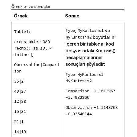
Örnekler ve sonuçlar
Örnek
Sonuç
Type
,
MyKurtosis1
ve
Table1:
MyKurtosis2
boyutlarını
crosstable LOAD
içeren bir tabloda, kod
recno() as ID, *
dosyasındaki
Kurtosis()
inline [
hesaplamalarının
sonuçları şöyledir:
Observation|Compari
son
Type MyKurtosis1
MyKurtosis2
35|2
Comparison -1.1612957
40|27
-1.4982366
12|38
Observation -1.1148768
15|31
-0.93540144
21|1
14|19