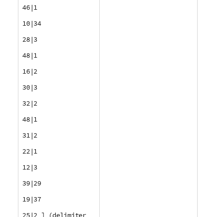
46|1
10|34
28|3
48|1
16|2
30|3
32|2
48|1
31|2
22|1
12|3
39|29
19|37
25|2 ] (delimiter