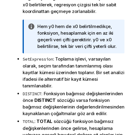
x0
belirtilerek, regresyon çizgisi tek bir sabit
koordinattan geçmeye zorlanabilir.
B
Hem
y0
hem de
x0
belirtilmedikçe,
i
fonksiyon, hesaplamak için en az iki
l
geçerli veri çifti gerektirir.
y0
ve
x0
g
belirtilirse, tek bir veri çifti yeterli olur.
i
: Toplama işlevi, varsayılan
SetExpression
n
olarak, seçim tarafından tanımlanmış olası
o
kayıtlar kümesi üzerinden toplanır. Bir set analizi
t
ifadesi ile alternatif bir kayıt kümesi
u
tanımlanabilir.
: Fonksiyon bağımsız değişkenlerinden
DISTINCT
önce
DISTINCT
sözcüğü varsa fonksiyon
bağımsız değişkenlerinin değerlendirilmesinden
kaynaklanan çoğaltmalar göz ardı edilir.
:
TOTAL
sözcüğü fonksiyon bağımsız
TOTAL
değişkenlerinden önce gelirse, hesaplama
yalnızca geçerli boyutsal değere ait olanlar için