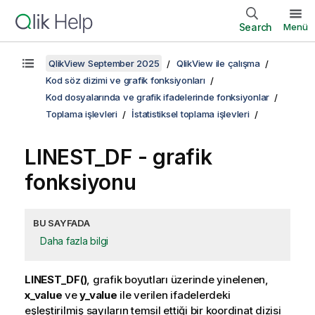
Search
Menü
QlikView September 2025
QlikView ile çalışma
Kod söz dizimi ve grafik fonksiyonları
Kod dosyalarında ve grafik ifadelerinde fonksiyonlar
Toplama işlevleri
İstatistiksel toplama işlevleri
LINEST_DF
- grafik
fonksiyonu
BU SAYFADA
Daha fazla bilgi
LINEST_DF()
, grafik boyutları üzerinde yinelenen,
x_value
ve
y_value
ile verilen ifadelerdeki
eşleştirilmiş sayıların temsil ettiği bir koordinat dizisi