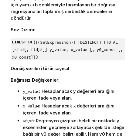
için
y=mx+b
denklemiyle tanımlanan bir doğrusal
regresyona ait toplanmış serbestlik derecelerini
döndürür.
Söz Dizimi:
LINEST_DF(
[{SetExpression}] [DISTINCT] [TOTAL
[<fld{, fld}>]] y_value, x_value [, y0_const [,
)
x0_const]]
Dönüş verileri türü:
sayısal
Bağımsız Değişkenler:
: Hesaplanacak
y
değerleri aralığını
y_value
içeren ifade veya alan.
: Hesaplanacak
x
değerleri aralığını
x_value
içeren ifade veya alan.
,
: Regresyon çizgisini belirli bir noktada y
y0
x0
ekseninden geçmeye zorlayacak şekilde isteğe
bağlı bir
y0
değeri belirtilebilir. Hem
y0
hem de