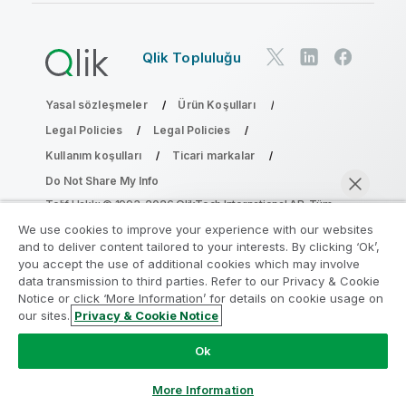
Qlik Topluluğu
Yasal sözleşmeler
Ürün Koşulları
Legal Policies
Legal Policies
Kullanım koşulları
Ticari markalar
Do Not Share My Info
Telif Hakkı © 1993-2026 QlikTech International AB. Tüm
hakları saklıdır.
We use cookies to improve your experience with our websites
and to deliver content tailored to your interests. By clicking ‘Ok’,
you accept the use of additional cookies which may involve
data transmission to third parties. Refer to our Privacy & Cookie
Analiz Modernleştirme Programına katılın
Notice or click ‘More Information’ for details on cookie usage on
our sites.
Privacy & Cookie Notice
Analiz Modernleştirme Programı ile değerli QlikView
Şimdi sohbet et
uygulamalarınızı ödün vermeden modernleştirin.
Bize
Ok
ulaşmak
ve daha fazla bilgi almak için buraya tıklayın:
ampquestions@qlik.com
More Information