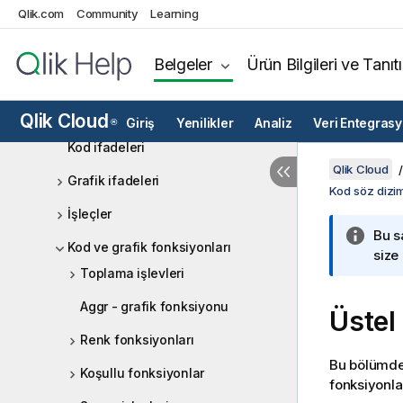
Kod söz dizimine genel bakış
Qlik.com
Community
Learning
Kod deyimleri ve anahtar
sözcükler
Belgeler
Ürün Bilgileri ve Tanıt
Veri yükleme düzenleyicisinde
değişkenlerle çalışma
Qlik Cloud
Giriş
Yenilikler
Analiz
Veri Entegras
®
Kod ifadeleri
Qlik Cloud
Grafik ifadeleri
Kod söz dizim
İşleçler
Bu s
Kod ve grafik fonksiyonları
size
Toplama işlevleri
Aggr - grafik fonksiyonu
Üstel
Renk fonksiyonları
Bu bölümde,
Koşullu fonksiyonlar
fonksiyonla