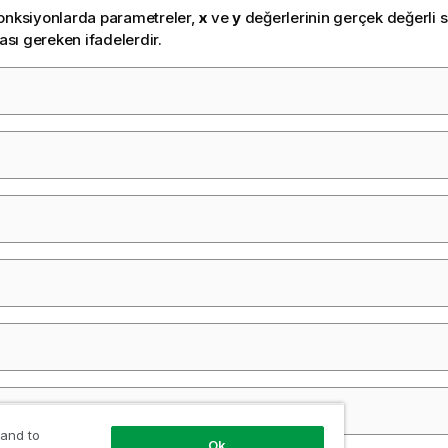
onksiyonlarda parametreler,
x
ve
y
değerlerinin gerçek değerli s
ı gereken ifadelerdir.
 and to
Ok