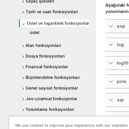
Sayaç işlevleri
Aşağıdaki f
yorumlanmas
Tarih ve saat fonksiyonları
Üstel ve logaritmik fonksiyonlar
exp
üstel
log
Alan fonksiyonları
Dosya fonksiyonları
log10
Finansal fonksiyonlar
Biçimlendirme fonksiyonları
pow
Genel sayısal fonksiyonlar
Jeo-uzamsal fonksiyonlar
sqr
Yorumlama fonksiyonları
sqrt
Kayıtlar arası fonksiyonlar
We use cookies to improve your experience with our websites