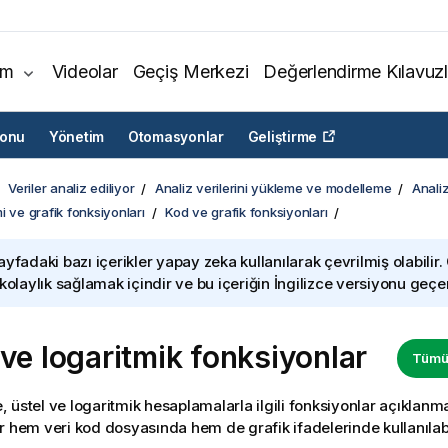
ım
Videolar
Geçiş Merkezi
Değerlendirme Kılavuzl
yonu
Yönetim
Otomasyonlar
Geliştirme
Veriler analiz ediliyor
Analiz verilerini yükleme ve modelleme
Analiz
i ve grafik fonksiyonları
Kod ve grafik fonksiyonları
ayfadaki bazı içerikler yapay zeka kullanılarak çevrilmiş olabilir.
 kolaylık sağlamak içindir ve bu içeriğin İngilizce versiyonu geçerl
 ve logaritmik fonksiyonlar
Tümün
 üstel ve logaritmik hesaplamalarla ilgili fonksiyonlar açıklanm
r hem veri
kod dosyasında
hem de
grafik
ifadelerinde kullanılabi