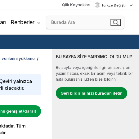
Qlik Kaynakları
Türkçe Değiştir
arı
Rehberler
BU SAYFA SİZE YARDIMCI OLDU MU?
 verilerini yükleme
Bu sayfa veya içeriği ile ilgili bir sorun; bir
yazım hatası, eksik bir adım veya teknik bir
hata bulursanız lütfen bize bildirin!
 Çeviri yalnızca
i olacaktır.
Geri bildiriminizi buradan iletin
ü genişlet/daralt
aktadır. Tüm
lir.