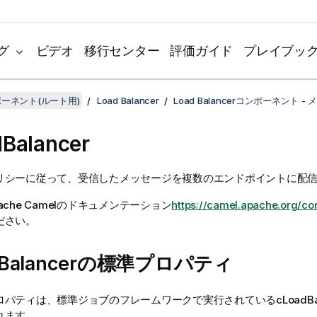
グ
ビデオ
移行センター
評価ガイド
プレイブッ
ンポーネント(ルート用)
Load Balancer
Load Balancerコンポーネント 
Balancer
リシーに従って、受信したメッセージを複数のエンドポイントに配
ache Camelのドキュメンテーション
https://camel.apache.org/co
ださい。
dBalancerの標準プロパティ
ロパティは、
標準
ジョブのフレームワークで実行されている
cLoadBa
れます。