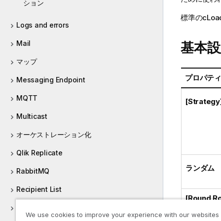
ション
標準
の
cLoa
Logs and errors
Mail
基本設
マップ
プロパテ
Messaging Endpoint
MQTT
[Strategy
Multicast
オーケストレーション化
Qlik Replicate
ランダム
RabbitMQ
Recipient List
[Round 
Route
We use cookies to improve your experience with our websites