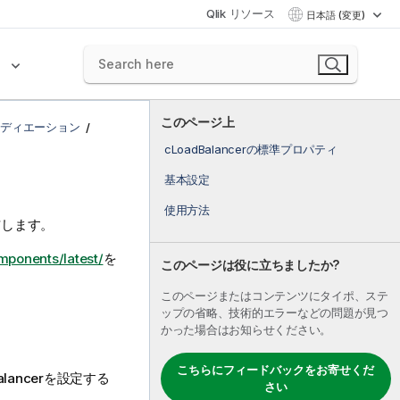
Qlik リソース
日本語 (変更)
ク
このページ上
- メディエーション
cLoadBalancerの標準プロパティ
基本設定
使用方法
信します。
mponents/latest/
を
このページは役に立ちましたか?
このページまたはコンテンツにタイポ、ステ
ップの省略、技術的エラーなどの問題が見つ
かった場合はお知らせください。
こちらにフィードバックをお寄せくだ
lancer
を設定する
さい