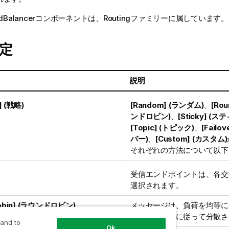
dBalancer
コンポーネントは、
Routing
ファミリーに属しています。
定
ィ
説明
] (戦略)
[Random] (ランダム)
、
[Rou
ンドロビン)
、
[Sticky] (
[Topic] (トピック)
、
[Fail
バー)
、
[Custom] (カスタム)
それぞれの方法について以下
受信エンドポイントは、各交
選択されます。
Robin] (ラウンドロビン)
メッセージは、負荷を均等に
ドロビン方式に従って分散さ
 and to
Ok