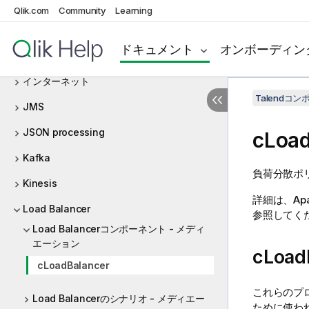
Filter
Qlik.com
Community
Learning
Flatpack
ドキュメント
オンボーディン
Google PubSub
インターネット
Talendコ
JMS
JSON processing
cLoad
Kafka
負荷分散ポ
Kinesis
詳細は、Ap
Load Balancer
参照してく
Load Balancerコンポーネント - メディ
エーション
cLoa
cLoadBalancer
これらのプ
Load Balancerのシナリオ - メディエー
ために使わ