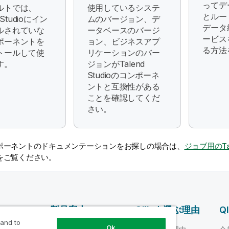
ってデ
ルトでは、
使用しているシステ
とルー
d Studioにイン
ムのバージョン、デ
データ
ルされていな
ータベースのバージ
ービス
ポーネントを
ョン、ビジネスアプ
る方法
トールして使
リケーションのバー
す。
ジョンがTalend
Studioのコンポーネ
ントと互換性がある
ことを確認してくだ
さい。
ポーネントのドキュメンテーションをお探しの場合は、
ジョブ用のTa
をご覧ください。
ス
製品案内
Qlik を選ぶ理由
Q
 and to
Ok
データ統合とデータ