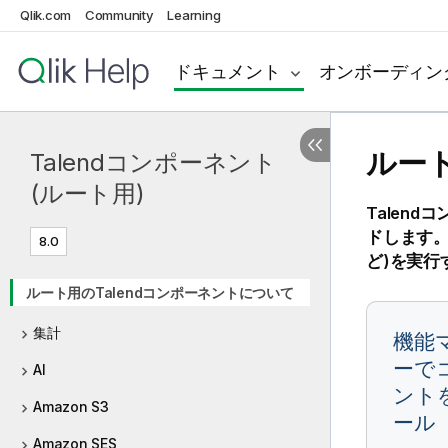
Qlik.com
Community
Learning
ドキュメント
オンボーディン
ルート
Talendコンポーネント
(ルート用)
Talen
ドします
8.0
ど)を実行
ルート用のTalendコンポーネントについて
集計
機能
ーで
AI
ント
Amazon S3
ール
Amazon SES