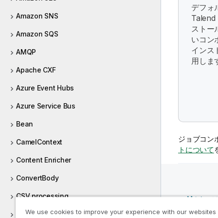
デフォ
Amazon SNS
Talen
ストー
Amazon SQS
いコン
インス
AMQP
用しま
Apache CXF
Azure Event Hubs
Azure Service Bus
Bean
ジョブコン
CamelContext
トについて
Content Enricher
ConvertBody
CSV processing
リソー
We use cookies to improve your experience with our websites
Custom code