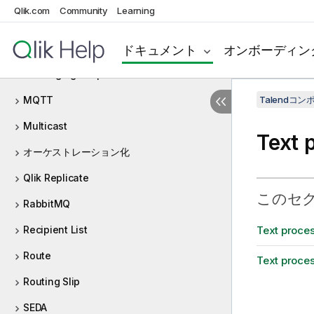
Qlik.com
Community
Learning
Mail
マップ
ドキュメント
オンボーディン
Messaging Endpoint
MQTT
Talendコ
Multicast
Text
オーケストレーション化
Qlik Replicate
このセ
RabbitMQ
Recipient List
Text pr
Route
Text pr
Routing Slip
SEDA