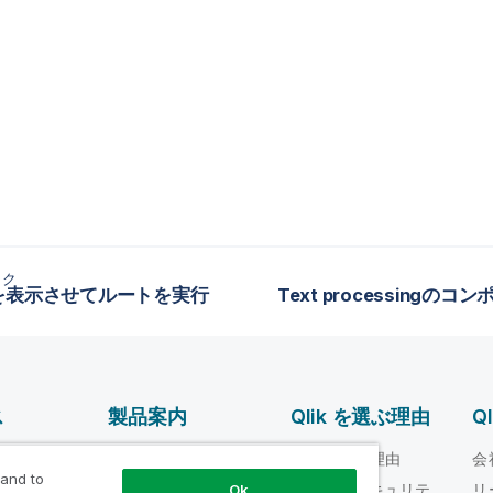
ック
を表示させてルートを実行
ス
製品案内
Qlik を選ぶ理由
Q
データ統合とデータ
ルプ ビデオ
Qlik を選ぶ理由
会
品質
 and to
loper
信頼性とセキュリテ
リ
Ok