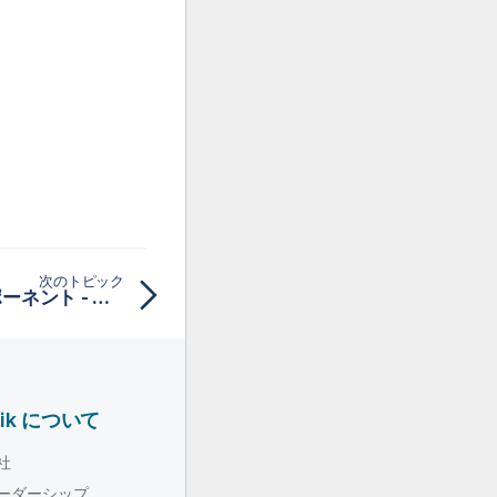
次のトピック
Text processingのコンポーネント - メディエーション
lik について
社
ーダーシップ