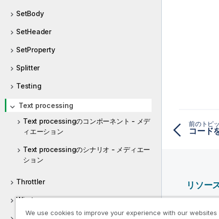
SetBody
SetHeader
SetProperty
Splitter
Testing
Text processing
Text processingのコンポーネント - メデ
前のトピ
コード
ィエーション
Text processingのシナリオ - メディエー
ション
Throttler
リソー
Wiretap
Qlik ヘ
We use cookies to improve your experience with our websites
Qlik Deve
WMQ