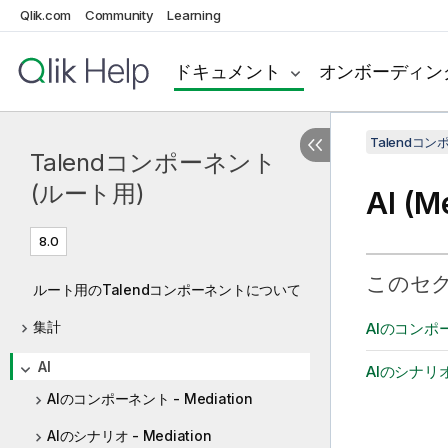
Qlik.com
Community
Learning
ドキュメント
オンボーディン
Talendコ
Talendコンポーネント
(ルート用)
AI (M
8.0
このセ
ルート用のTalendコンポーネントについて
集計
AIのコンポーネ
AI
AIのシナリオ -
AIのコンポーネント - Mediation
AIのシナリオ - Mediation