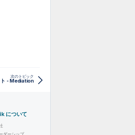
次のトピック
- Mediation
lik について
社
ーダーシップ