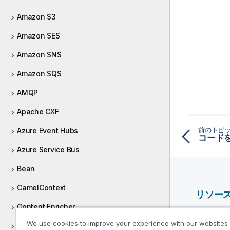
Amazon S3
Amazon SES
Amazon SNS
Amazon SQS
AMQP
Apache CXF
前のトピ
Azure Event Hubs
コード
Azure Service Bus
Bean
CamelContext
リソー
Content Enricher
Qlik ヘ
We use cookies to improve your experience with our websites
ConvertBody
Qlik Deve