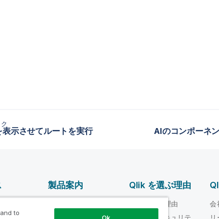
ック
を表示させてルートを実行
AIのコンポーネント 
ス
製品案内
Qlik を選ぶ理由
Q
データ統合とデータ
ルプ ビデオ
Qlik を選ぶ理由
会
品質
 and to
loper
信頼性とセキュリテ
リ
Ok