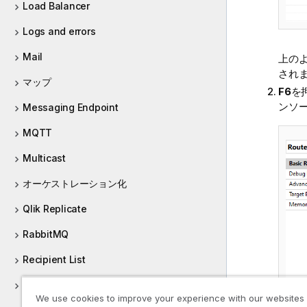
Load Balancer
Logs and errors
Mail
上の
され
マップ
F6
を押
ンソ
Messaging Endpoint
MQTT
Multicast
オーケストレーション化
Qlik Replicate
RabbitMQ
Recipient List
Route
We use cookies to improve your experience with our websites