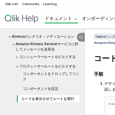
Qlik.com
Community
Learning
Kafka
Kinesis
ドキュメント
オンボーディン
Kinesisのコンポーネント - メディエーシ
ョン
Kinesisのシナリオ - メディエーション
Talendコ
Amazon K
Amazon Kinesis Serviceサービスに対
してメッセージを送受信
コー
コンシューマールートをビルドする
プロデューサールートをビルドする
コンポーネントをドロップしてリン
手順
ク
デザ
コンポーネントを設定
認し
コードを表示させてルートを実行