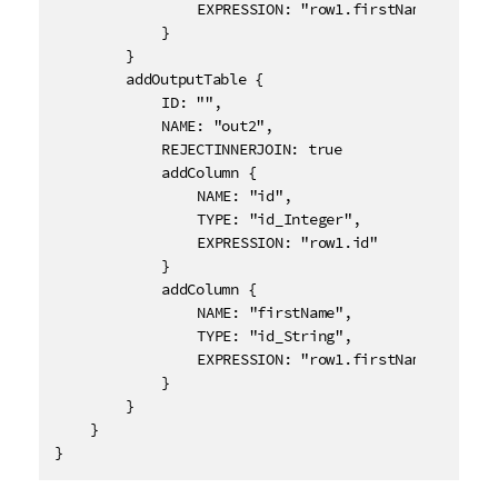
				EXPRESSION: "row1.firstName + \" \" + Variables.var1"

			}

		}

		addOutputTable {

			ID: "",

			NAME: "out2",

			REJECTINNERJOIN: true

			addColumn {

				NAME: "id",

				TYPE: "id_Integer",

				EXPRESSION: "row1.id"

			}

			addColumn {

				NAME: "firstName",

				TYPE: "id_String",

				EXPRESSION: "row1.firstName + \"(Last name mismatch or missing)\""

			}

		}

	}

}