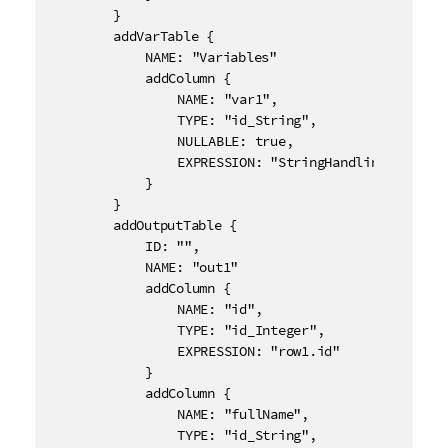
		}

		addVarTable {

			NAME: "Variables"

			addColumn {

				NAME: "var1",

				TYPE: "id_String",

				NULLABLE: true,

				EXPRESSION: "StringHandling.UPCASE(row2.lastName)"

			}

		}

		addOutputTable {

			ID: "",

			NAME: "out1"

			addColumn {

				NAME: "id",

				TYPE: "id_Integer",

				EXPRESSION: "row1.id"

			}

			addColumn {

				NAME: "fullName",

				TYPE: "id_String",
