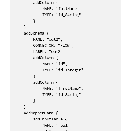
		addColumn {

			NAME: "fullName",

			TYPE: "id_String"

		}

	}

	addSchema {

		NAME: "out2",

		CONNECTOR: "FLOW",

		LABEL: "out2"

		addColumn {

			NAME: "id",

			TYPE: "id_Integer"

		}

		addColumn {

			NAME: "firstName",

			TYPE: "id_String"

		}

	}

	addMapperData {

		addInputTable {

			NAME: "row1"
