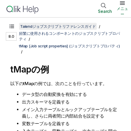
メニュ
Search
ー
Talendジョブスクリプトリファレンスガイド
頻繁に使用されるコンポーネントのジョブスクリプトプロパ
8.0
ティ
tMap [Job script properties] (ジョブスクリプトプロパティ)
tMapの例
以下の
tMap
の例では、次のことを行っています。
データ型の自動変換を有効にする
出力スキーマを定義する
メイン入力テーブルとルックアップテーブルを定
義し、さらに両者間に内部結合を設定する
変数テーブルを定義する