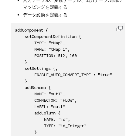
入力テーブル、変数テーブル、出力テーブル間の
マッピングを定義する
データ変換を定義する
addComponent {

コード
	setComponentDefinition {

		TYPE: "tMap",

		NAME: "tMap_1",

		POSITION: 512, 160

	}

	setSettings {,

		ENABLE_AUTO_CONVERT_TYPE : "true"

	}

	addSchema {

		NAME: "out1",

		CONNECTOR: "FLOW",

		LABEL: "out1"

		addColumn {

			NAME: "id",

			TYPE: "id_Integer"

		}
