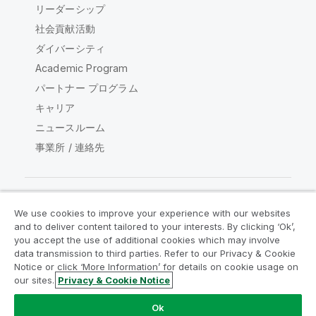
リーダーシップ
社会貢献活動
ダイバーシティ
Academic Program
パートナー プログラム
キャリア
ニュースルーム
事業所 / 連絡先
We use cookies to improve your experience with our websites
Qlik コミュニティ
and to deliver content tailored to your interests. By clicking ‘Ok’,
you accept the use of additional cookies which may involve
data transmission to third parties. Refer to our Privacy & Cookie
法的契約
製品規約
Legal Policies
Notice or click ‘More Information’ for details on cookie usage on
リーガルポリシー
利用規約
商標
our sites.
Privacy & Cookie Notice
Do Not Share My Info
Ok
Copyright © 1993-2026 QlikTech International AB.無断複写・