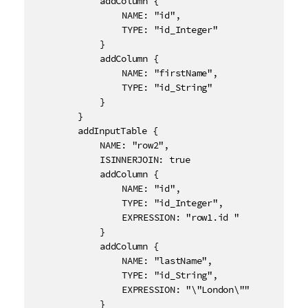
			addColumn {

				NAME: "id",

				TYPE: "id_Integer"

			}

			addColumn {

				NAME: "firstName",

				TYPE: "id_String"

			}

		}

		addInputTable {

			NAME: "row2",

			ISINNERJOIN: true

			addColumn {

				NAME: "id",

				TYPE: "id_Integer",

				EXPRESSION: "row1.id "

			}

			addColumn {

				NAME: "lastName",

				TYPE: "id_String",

				EXPRESSION: "\"London\""

			}
