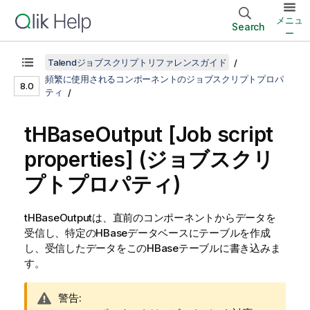
メニュ
Search
ー
Talendジョブスクリプトリファレンスガイド
頻繁に使用されるコンポーネントのジョブスクリプトプロパ
8.0
ティ
tHBaseOutput
[Job script
properties] (ジョブスクリ
プトプロパティ)
tHBaseOutput
は、直前のコンポーネントからデータを
受信し、特定のHBaseデータベースにテーブルを作成
し、受信したデータをこのHBaseテーブルに書き込みま
す。
情
警告: