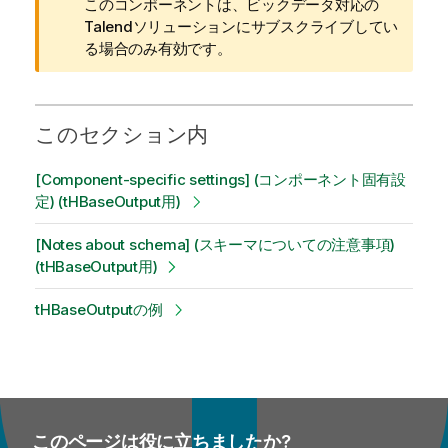
報
このコンポーネントは、ビックデータ対応の
メ
Talend
ソリューションにサブスクライブしてい
モ
る場合のみ有効です。
このセクション内
[Component-specific settings] (コンポーネント固有設
定) (tHBaseOutput用)
[Notes about schema] (スキーマについての注意事項)
(tHBaseOutput用)
tHBaseOutputの例
このページは役に立ちましたか?