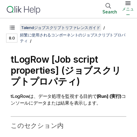
メニュ
Search
ー
Talendジョブスクリプトリファレンスガイド
頻繁に使用されるコンポーネントのジョブスクリプトプロパ
8.0
ティ
tLogRow
[Job script
properties] (ジョブスクリ
プトプロパティ)
tLogRow
は、データ処理を監視する目的で
[Run] (実行)
コ
ンソールにデータまたは結果を表示します。
このセクション内